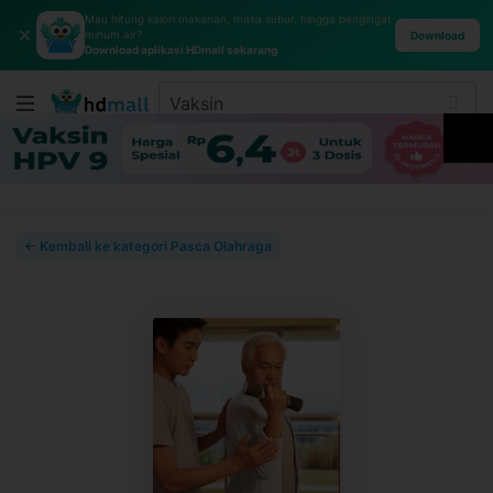
Mau hitung kalori makanan, masa subur, hingga pengingat
✕
minum air?
Download
Download aplikasi HDmall sekarang
← Kembali ke kategori Pasca Olahraga