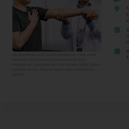
T
S
l
S
1
u
m
A
2
Gambar hanya untuk tujuan pemasaran. Tidak untuk
k
menjamin hasil, menunjukkan perawatan atau
kesembuhan suatu penyakit atau kondisi medis. Dalam
keadaan darurat, hubungi dokter atau nomor gawat
darurat.