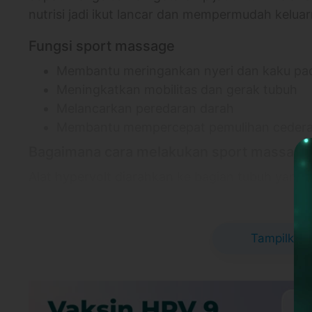
nutrisi jadi ikut lancar dan mempermudah keluar
Fungsi sport massage
Membantu meringankan nyeri dan kaku pa
Meningkatkan mobilitas dan gerak tubuh
Melancarkan peredaran darah
Membantu mempercepat pemulihan cedera 
Bagaimana cara melakukan sport massage
Alat hypervolt diarahkan ke bagian tubuh yang in
Informasi Lokasi
NK Health Clinic
Tampilkan 
NK Health Clinic - Kelapa Gading
Blok LC 7 No 42, Jl. Boulevard Bar. Raya, Kl
Daerah Khusus Ibukota Jakarta 14240
Link Google Map:
https://maps.app.goo.