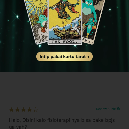
Metric Kelapa Gading​
 Jeruk, Kota Jakarta Barat, Daerah Khusus Ibukota
gl/XRV1P77CqGosMaUY6
Sabtu: 08.00 - 20.00
A LOGAM
ka klinik berada setelah melewati Pom Bensin
berada setelah melewati Bio Medika dan sebelum
Review Klinik 🏥
Halo, Disini kalo fisioterapi nya bisa pake bpjs
ga yah?