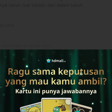
nya racun (zat toksik) dari dalam tubuh.
da otot
atau keluhan pada otot
?
gin dipijat
lebih banyak
p. Gading Bar., Kec. Klp. Gading, Jkt Utara,
gl/M5m5SJSqATUg9CSm6