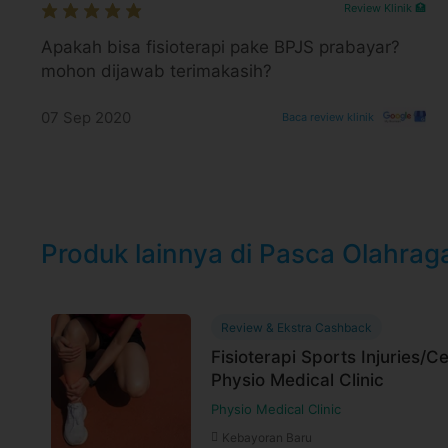
Review Klinik 🏥
Jam praktek Senin - Sabtu: 08.00 - 20.00 
Apakah bisa fisioterapi pake BPJS prabayar?
NK Health Clinic - Tamalanrea
mohon dijawab terimakasih?
Jl. Perintis Kemerdekaan No.97, Tamalanre
Selatan 90245
07 Sep 2020
Baca review klinik
Link Google Map:
https://maps.app.goo.g
Jam praktek Senin - Sabtu: 08.00 - 20.00 
Syarat dan Kebijakan Paket
E-voucher booking klinik berlaku selama 6
Produk lainnya di Pasca Olahrag
Booking dan ubah jadwal dengan mudah vi
selama jadwal dokter tersedia
Untuk lebih lengkapnya, Anda dapat memb
Review & Ekstra Cashback
Syarat dan ketentuan dapat berubah sewa
Fisioterapi Sports Injuries/
Physio Medical Clinic
untuk pembelian setelah waktu perubahan
Physio Medical Clinic
Harga paket sudah termasuk biaya administrasi,
Kebayoran Baru