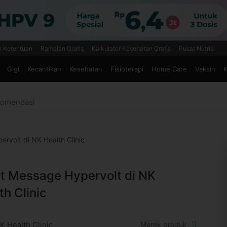
n Ketentuan
Ramalan Gratis
Kalkulator Kesehatan Gratis
Pusat Nutrisi
Gigi
Kecantikan
Kesehatan
Fisioterapi
Home Care
Vaksin
K
omendasi
rvolt di NK Health Clinic
t Message Hypervolt di NK
th Clinic
K Health Clinic
Merek produk