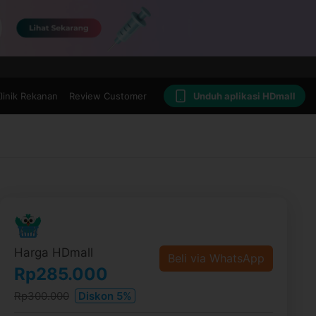
linik Rekanan
Review Customer
Unduh aplikasi HDmall
Harga HDmall
Beli via WhatsApp
Rp285.000
Rp300.000
Diskon 5%