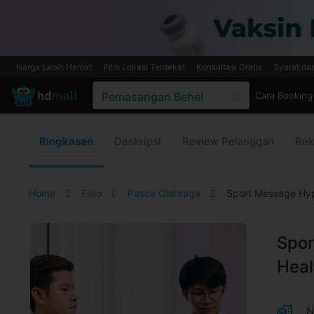
Harga Lebih Hemat
Pilih Lokasi Terdekat
Konsultasi Gratis
Syarat da
Cara Booking
Ringkasan
Deskripsi
Review Pelanggan
Rek
Home
Fisio
Pasca Olahraga
Sport Message Hype
Spor
Heal
N