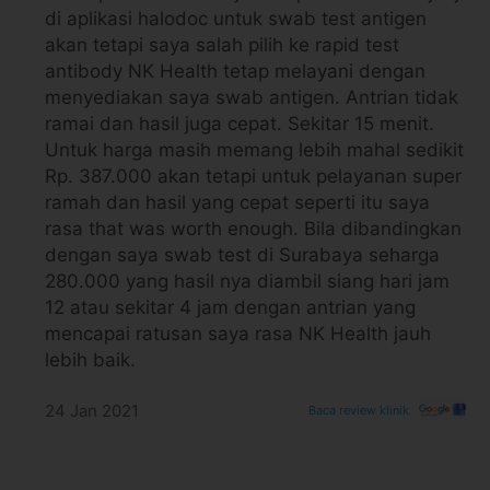
Jl. Raya Cikarang-Cibarusa, Sukadami, Cik
di aplikasi halodoc untuk swab test antigen
Link Google Map:
https://maps.app.goo.g
akan tetapi saya salah pilih ke rapid test
Jam praktek Senin - Sabtu: 08.00 - 20.00
antibody NK Health tetap melayani dengan
menyediakan saya swab antigen. Antrian tidak
NK Health Clinic - Bekasi Selatan
ramai dan hasil juga cepat. Sekitar 15 menit.
Jl. Raya Pekayon, RT.003/RW.004, Jaka Seti
Untuk harga masih memang lebih mahal sedikit
Link Google Map:
https://maps.app.goo.
Rp. 387.000 akan tetapi untuk pelayanan super
Jam praktek Senin - Sabtu: 13.00 - 20.00
ramah dan hasil yang cepat seperti itu saya
rasa that was worth enough. Bila dibandingkan
NK Health Clinic - Kebayoran Lama
dengan saya swab test di Surabaya seharga
Jl. Simprug Garden No.8, RT.7/RW.8, Grogo
280.000 yang hasil nya diambil siang hari jam
12 atau sekitar 4 jam dengan antrian yang
Kota Jakarta Selatan, Daerah Khusus Ibuko
mencapai ratusan saya rasa NK Health jauh
Link Google Map:
https://maps.app.goo.g
lebih baik.
Jam praktek Senin - Sabtu: 08.00 - 20.00 M
NK Health Clinic - Sambikerep
24 Jan 2021
Baca review klinik
Jl. Taman Internasional No.A-16, Sambiker
Link Google Map:
https://maps.app.goo.g