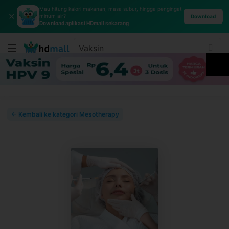
Mau hitung kalori makanan, masa subur, hingga pengingat
✕
minum air?
Download
Download aplikasi HDmall sekarang
← Kembali ke kategori Mesotherapy