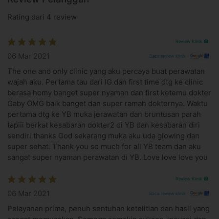
selama 12-24 jam pada daerah suntikan pengambilan
darah
Rating dari 4 review
Informasi Umum
Vampire facial treatment bertujuan meremajakan kulit atau
Review Klinik 🏥
biasa disebut dengan
rejuvenating.
Vampire facial
06 Mar 2021
Baca review klinik
menggabungkan dua metode dalam kecantikan, yaitu PRP
The one and only clinic yang aku percaya buat perawatan
(Platelet-Rich Plasma) dan
microneedling
.
wajah aku. Pertama tau dari IG dan first time dtg ke clinic
Platelet-Rich Plasma atau PRP adalah perawatan menggunakan
berasa homy banget super nyaman dan first ketemu dokter
plasma darah kaya trombosit milik pasien itu sendiri. Darah
Gaby OMG baik banget dan super ramah dokternya. Waktu
pasien akan diolah sedemikian rupa menggunakan mesin
pertama dtg ke YB muka jerawatan dan bruntusan parah
sentrifugal, untuk diambil bagian yang mengandung banyak
tapiii berkat kesabaran dokter2 di YB dan kesabaran diri
faktor pertumbuhan (growth factor) dan sitokin yang berperan
sendiri thanks God sekarang muka aku uda glowing dan
penting dalam proses regenerasi jaringan baru. Cairan PRP
super sehat. Thank you so much for all YB team dan aku
inilah, dengan menggunakan teknologi mesogun / dermapen,
sangat super nyaman perawatan di YB. Love love love you
dimasukan ke dalam kulit.
Review Klinik 🏥
Fungsi vampire facial
06 Mar 2021
Baca review klinik
Meremajakan kulit
Menghaluskan dan mengencangkan kulit
Pelayanan prima, penuh sentuhan ketelitian dan hasil yang
Mengecilkan pori-pori wajah