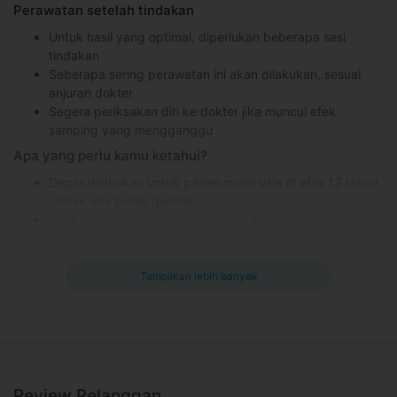
Perawatan setelah tindakan
Untuk hasil yang optimal, diperlukan beberapa sesi
tindakan
Seberapa sering perawatan ini akan dilakukan, sesuai
anjuran dokter
Segera periksakan diri ke dokter jika muncul efek
samping yang mengganggu
Apa yang perlu kamu ketahui?
Dapat dilakukan untuk pasien mulai usia di atas 13 tahun
/ tidak ada batas gender.
Hasil treatment untuk setiap orang bisa berbeda,
tergantung kondisi masing-masing pasien.
Beri tahukan dokter jika Anda memiliki riwayat alergi atau
penyakit tertentu.
Tampilkan lebih banyak
Kontraindikasi
Memiliki penyakit kelainan darah
Efek samping yang mungkin terjadi
Mengalami pembengkakan, memar, dan kemerahan
Review Pelanggan