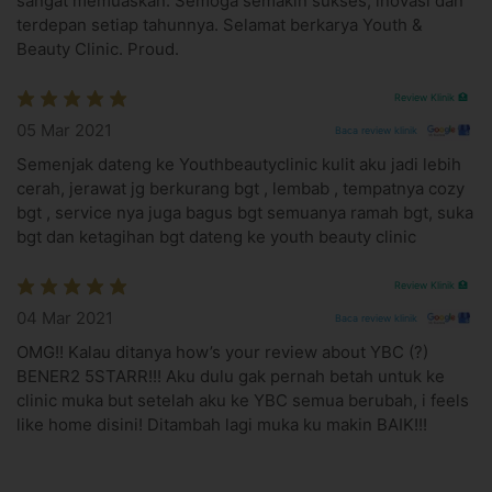
sangat memuaskan. Semoga semakin sukses, inovasi dan
Membantu mengurangi jerawat
terdepan setiap tahunnya. Selamat berkarya Youth &
Menyamarkan luka bekas jerawat
Beauty Clinic. Proud.
Mengurangi garis-garis halus
Menstimulasi terbentuknya kolagen untuk efek
Review Klinik 🏥
pengencangan kulit wajah
05 Mar 2021
Baca review klinik
Bagaimana vampire facial dilakukan?
Semenjak dateng ke Youthbeautyclinic kulit aku jadi lebih
Facial vampir akan diawali dengan mengambil darah Anda, lalu
cerah, jerawat jg berkurang bgt , lembab , tempatnya cozy
dimasukkan ke mesin
centrifuge
untuk mengambil lapisan
bgt , service nya juga bagus bgt semuanya ramah bgt, suka
platelet atau PRP.
bgt dan ketagihan bgt dateng ke youth beauty clinic
Setelah diperoleh, PRP disuntikkan pada wajah atau bisa
Review Klinik 🏥
menggunakan micro needle. Sebelum dilakukan prosedur ini,
Anda akan diberi krim untuk membuat wajah mati rasa
04 Mar 2021
Baca review klinik
sehingga meminimalkan rasa nyeri.
OMG!! Kalau ditanya how’s your review about YBC (?)
BENER2 5STARR!!! Aku dulu gak pernah betah untuk ke
Informasi Lokasi Klinik
clinic muka but setelah aku ke YBC semua berubah, i feels
Youth & Beauty Clinic Aestetic & Skin - Kemang
like home disini! Ditambah lagi muka ku makin BAIK!!!
Kemang Square, Jl. Kemang Raya No.3A, RT.14/RW.1,
Bangka, Kec. Mampang Prpt., Kota Jakarta Selatan,
Daerah Khusus Ibukota Jakarta 12730