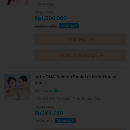
Pasar Minggu
Harga Spesial
Rp1.500.000
Rp3.500.000
Diskon 57%
Lihat detail →
Tanya via WhatsApp →
Kefir DNA Salmon Facial di Kefir House
Klinik
Kefir House Clinic
Duren Sawit, Telukjambe Timur, Sindang, Depok
Harga Spesial
Rp365.750
Rp525.000
Diskon 30%