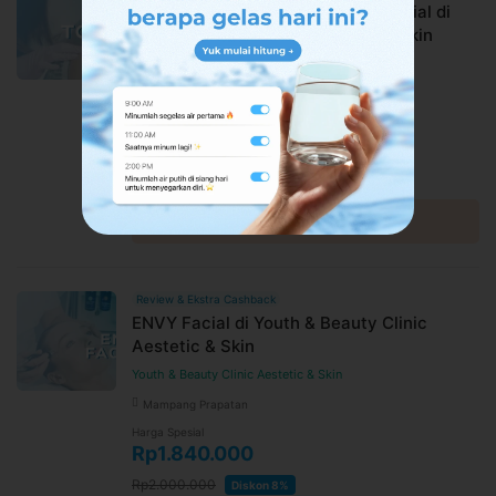
Gold Toning Laser + Free Aqua Facial di
Youth & Beauty Clinic Aestetic & Skin
Youth & Beauty Clinic Aestetic & Skin
Mampang Prapatan
Harga Spesial
Rp2.760.000
Rp3.000.000
Diskon 8%
Lihat detail →
Review & Ekstra Cashback
ENVY Facial di Youth & Beauty Clinic
Aestetic & Skin
Youth & Beauty Clinic Aestetic & Skin
Mampang Prapatan
Harga Spesial
Rp1.840.000
Rp2.000.000
Diskon 8%