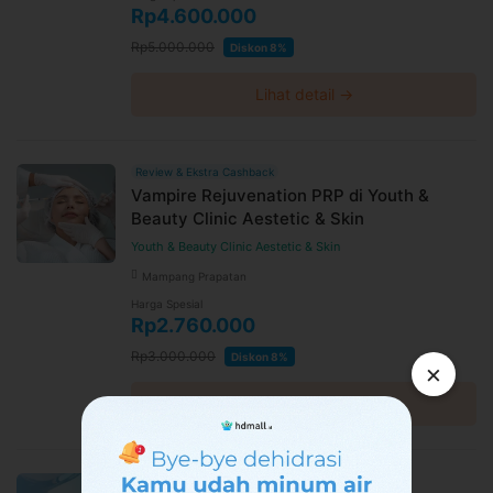
Rp4.600.000
Rp5.000.000
Diskon 8%
Lihat detail →
Review & Ekstra Cashback
Vampire Rejuvenation PRP di Youth &
Beauty Clinic Aestetic & Skin
Youth & Beauty Clinic Aestetic & Skin
Mampang Prapatan
Harga Spesial
Rp2.760.000
Rp3.000.000
Diskon 8%
×
Lihat detail →
Review & Ekstra Cashback