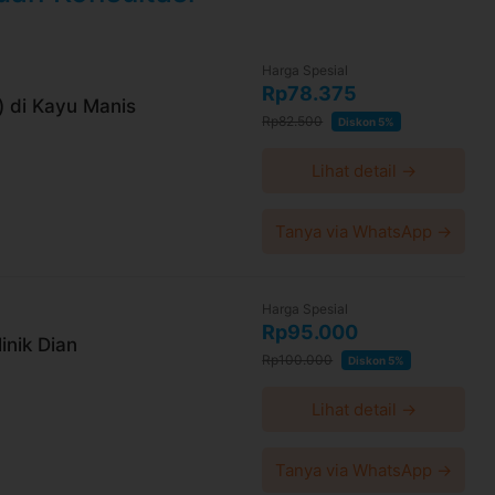
Harga Spesial
Rp78.375
) di Kayu Manis
Rp82.500
Diskon 5%
Lihat detail →
Tanya via WhatsApp →
Harga Spesial
Rp95.000
inik Dian
Rp100.000
Diskon 5%
Lihat detail →
Tanya via WhatsApp →