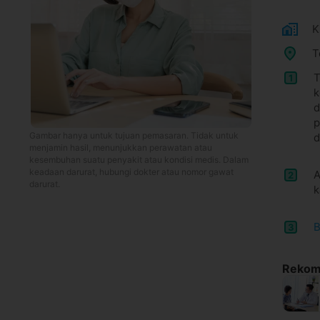
K
T
T
1
k
d
p
Gambar hanya untuk tujuan pemasaran. Tidak untuk
d
menjamin hasil, menunjukkan perawatan atau
kesembuhan suatu penyakit atau kondisi medis. Dalam
keadaan darurat, hubungi dokter atau nomor gawat
A
2
darurat.
k
B
3
Rekome