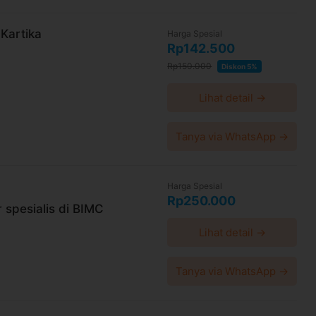
 Kartika
Harga Spesial
Rp142.500
Rp150.000
Diskon 5%
Lihat detail →
Tanya via WhatsApp →
Harga Spesial
Rp250.000
 spesialis di BIMC
Lihat detail →
Tanya via WhatsApp →