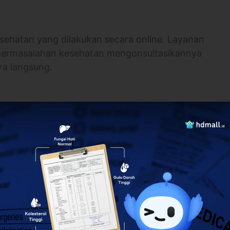
sehatan yang dilakukan secara online. Layanan
 permasalahan kesehatan mengonsultasikannya
ra langsung.
line
ara online
c. Rappocini, Kota Makassar, Sulawesi Selatan