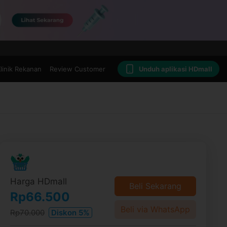
linik Rekanan
Review Customer
Unduh aplikasi HDmall
Harga HDmall
Beli Sekarang
Rp66.500
Beli via WhatsApp
Rp70.000
Diskon 5%