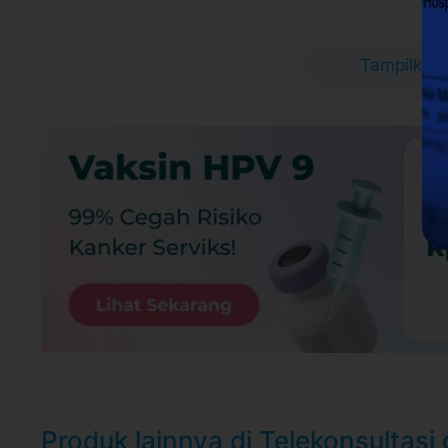
90221
Link Google Map:
https://g.page/klinikdian
Jam praktek Senin-Minggu: 08.30-21.00
Tampilkan 
Syarat dan Kebijakan Paket
E-voucher booking klinik berlaku selama 6
Booking dan ubah jadwal dengan mudah vi
selama jadwal dokter tersedia
Untuk lebih lengkapnya, Anda dapat memb
Syarat dan ketentuan dapat berubah sewa
untuk pembelian setelah waktu perubahan
Harga paket sudah termasuk biaya administrasi,
Produk lainnya di Telekonsultasi