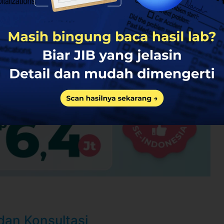
?share
lebih banyak
0 hari setelah pembayaran terkonfirmasi
a WhatsApp 24 jam sebelum waktu treatment
aca syarat dan kebijakan
di halaman ini
ktu-waktu tanpa pemberitahuan dan berlaku
 convenience fee, biaya pemeliharaan platform.
 dan Konsultasi