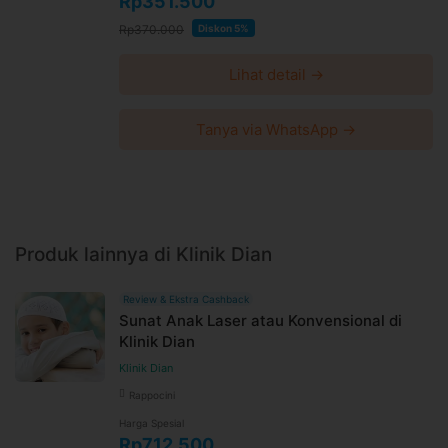
Rp351.500
Rp370.000
Diskon 5%
Lihat detail →
Tanya via WhatsApp →
Produk lainnya di Klinik Dian
Review & Ekstra Cashback
Sunat Anak Laser atau Konvensional di
Klinik Dian
Klinik Dian
Rappocini
Harga Spesial
Rp712.500