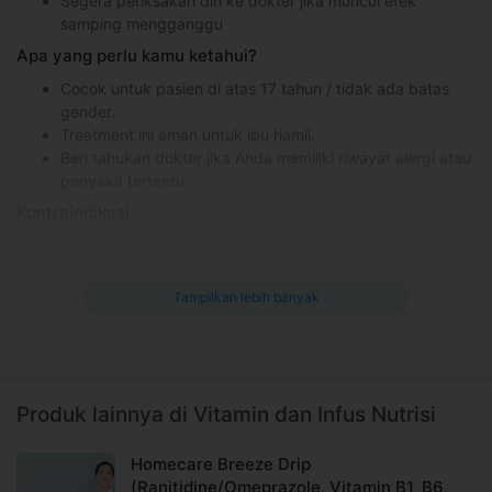
Segera periksakan diri ke dokter jika muncul efek
samping mengganggu
Apa yang perlu kamu ketahui?
Cocok untuk pasien di atas 17 tahun / tidak ada batas
gender.
Treatment ini aman untuk ibu hamil.
Beri tahukan dokter jika Anda memiliki riwayat alergi atau
penyakit tertentu.
Kontraindikasi
-
Efek samping yang mungkin terjadi
Tampilkan lebih banyak
-
Informasi Umum
Immune booster injection adalah proses penyuntikan dengan
memasukkan vitamin C ke dalam tubuh. Vitamin C termasuk
Produk lainnya di Vitamin dan Infus Nutrisi
nutrisi esensial yang dibutuhkan agar tubuh bisa beraktivitas
dengan normal dan penuh energi.
Homecare Breeze Drip
(Ranitidine/Omeprazole, Vitamin B1, B6,
Fungsi immune booster