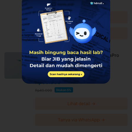
tersedia
Rp540.000
Diskon 5%
Untuk lebih lengkapnya, Anda dapat membaca syarat
dan kebijakan
di halaman ini
Lihat detail →
Syarat dan ketentuan dapat berubah sewaktu-waktu
tanpa pemberitahuan dan berlaku untuk pembelian
setelah waktu perubahan
Tanya via WhatsApp →
Harga paket sudah termasuk biaya administrasi, convenience
fee, biaya pemeliharaan platform.
Injeksi IC/SC/IV/ IM (BHP) di MedicaPro
MedicaPro
Harga Spesial
Rp38.000
Rp40.000
Diskon 5%
Lihat detail →
Tanya via WhatsApp →