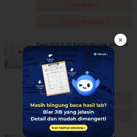
Lihat detail →
Fungsi swab PCR Covid-19
Mendeteksi sekaligus mencegah penyebaran virus
corona
Tanya via WhatsApp →
Keunggulan swab PCR Covid-19 dibandingkan treatment
sejenis
×
Swab PCR di RS Kartika Husada Jati Asih
Hasil pemeriksaan lebih akurat mendeteksi COVID-19
RS Kartika Husada Jati Asih
Bagaimana swab PCR Covid-19 dilakukan?
Jati Asih
Sampel lendir diambil dari hidung dan tenggorokan
Harga Spesial
menggunakan alat mirip cottonbud
Rp256.500
Informasi Lokasi Klinik
Rp270.000
Diskon 5%
Klinik Dian - Rappocini
Lihat detail →
Jalan Minasa Upa M14 Ruko M, Gn. Sari, Kec. Rappocini,
Kota Makassar, Sulawesi Selatan 90221
Tanya via WhatsApp →
Link Google Map:
https://g.page/klinikdian?share
Jam praktek Senin-Minggu: 08.30-21.00
Syarat dan Kebijakan Paket