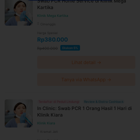
Swab PCR Home Service di Klinik Mega
Kartika
E-voucher booking klinik berlaku selama 60 hari setelah
pembayaran terkonfirmasi
Klinik Mega Kartika
Booking dan ubah jadwal dengan mudah via WhatsApp
Cimanggis
24 jam sebelum waktu treatment selama jadwal dokter
Harga Spesial
tersedia
Rp380.000
Untuk lebih lengkapnya, Anda dapat membaca syarat
dan kebijakan
Rp400.000
di halaman ini
Diskon 5%
Syarat dan ketentuan dapat berubah sewaktu-waktu
tanpa pemberitahuan dan berlaku untuk pembelian
Lihat detail →
setelah waktu perubahan
Harga paket sudah termasuk biaya administrasi, convenience
Tanya via WhatsApp →
fee, biaya pemeliharaan platform.
Terdaftar di Peduli Lindungi
Review & Ekstra Cashback
In Clinic: Swab PCR 1 Orang Hasil 1 Hari di
Klinik Kiara
Klinik Kiara
Kramat Jati