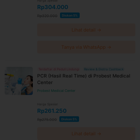
Harga Spesial
Rp304.000
Rp320.000
Diskon 5%
Lihat detail →
Tanya via WhatsApp →
Terdaftar di Peduli Lindungi
Review & Ekstra Cashback
PCR (Hasil Real Time) di Probest Medical
Center
Probest Medical Center
Harga Spesial
Rp261.250
Rp275.000
Diskon 5%
Lihat detail →