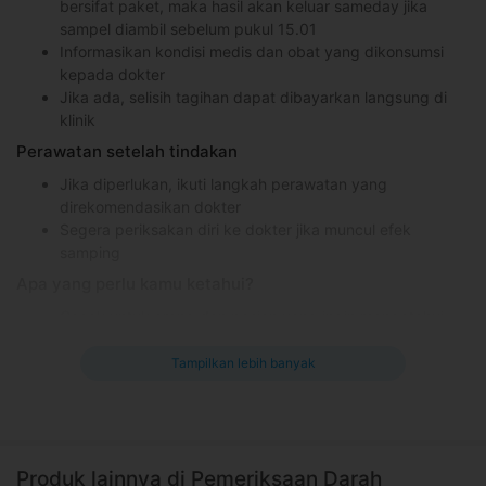
bersifat paket, maka hasil akan keluar sameday jika
sampel diambil sebelum pukul 15.01
Informasikan kondisi medis dan obat yang dikonsumsi
kepada dokter
Jika ada, selisih tagihan dapat dibayarkan langsung di
klinik
Perawatan setelah tindakan
Jika diperlukan, ikuti langkah perawatan yang
direkomendasikan dokter
Segera periksakan diri ke dokter jika muncul efek
samping
Apa yang perlu kamu ketahui?
Cocok untuk orang dan pasien yang ingin mengetahui
apakah ada penyakit ganas dalam tubuhnya
Medical check up dianjurkan secara berkala untuk
Tampilkan lebih banyak
memantau kesehatan pribadi
Beri tahukan dokter jika memiliki riwayat penyakit
tertentu, sedang diet, atau konsumsi obat-obatan
tertentu
Produk lainnya di Pemeriksaan Darah
Kontraindikasi medical check up