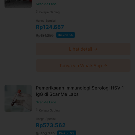
ScanMe Labs
Kelapa Gading
Harga Spesial
Rp124.687
Rp131.250
Diskon 5%
Lihat detail →
Tanya via WhatsApp →
Pemeriksaan Immunologi Serologi HSV 1
IgG di ScanMe Labs
ScanMe Labs
Kelapa Gading
Harga Spesial
Rp573.562
Rp603.750
Diskon 5%