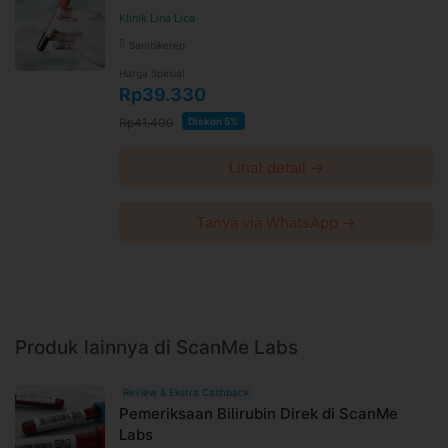
tanpa pemberitahuan dan berlaku untuk pembelian
Klinik Lina Lica
setelah waktu perubahan
Sambikerep
Harga paket sudah termasuk biaya administrasi, convenience
Harga Spesial
fee, biaya pemeliharaan platform.
Rp39.330
Rp41.400
Diskon 5%
Lihat detail →
Tanya via WhatsApp →
Produk lainnya di ScanMe Labs
Review & Ekstra Cashback
Pemeriksaan Bilirubin Direk di ScanMe
Labs