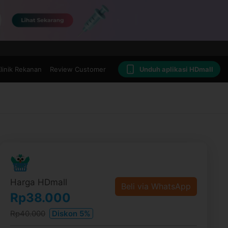
linik Rekanan
Review Customer
Unduh aplikasi HDmall
Harga HDmall
Beli via WhatsApp
Rp38.000
Rp40.000
Diskon 5%