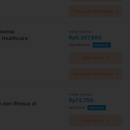
Tanya via WhatsApp →
ukemia
Harga Spesial
Rp5.367.880
 Healthcare
Rp5.650.400
Diskon 5%
Lihat detail →
Tanya via WhatsApp →
Harga Spesial
Rp72.750
 dan Rhesus di
Rp75.000
Diskon 3%
Lihat detail →