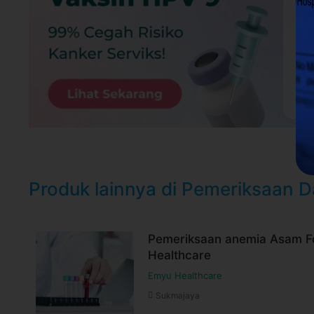
selama jadwal dokter tersedia
Untuk lebih lengkapnya, Anda dapat memb
Syarat dan ketentuan dapat berubah sewa
untuk pembelian setelah waktu perubahan
Harga paket sudah termasuk biaya administrasi,
Produk lainnya di Pemeriksaan 
Pemeriksaan anemia Asam Fo
Healthcare
Emyu Healthcare
Sukmajaya