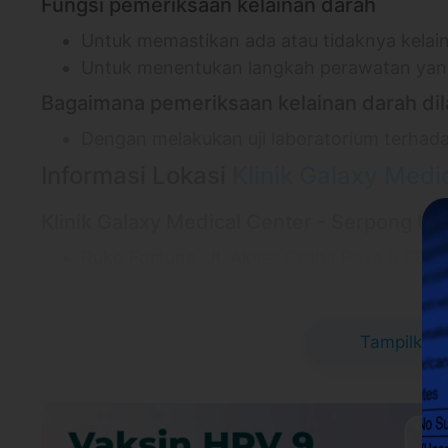
Fungsi pemeriksaan kelainan darah
Untuk memastikan ada atau tidaknya kelai
Untuk menentukan langkah perawatan yan
Bagaimana pemeriksaan kelainan darah di
Dengan melakukan uji laboratorium terhad
Informasi Lokasi
Klinik Galaxy Medi
Klinik Galaxy Medical Center - Serpong Ut
Ruko Fortune, Jl. Akses Graha Raya 9 FB I-
Tangerang, Banten 15220
Link Google Map:
https://maps.app.goo.
Jam praktek Senin - Sabtu: 07.00 - 21.00
Tampilkan 
Syarat dan Kebijakan Paket
E-voucher booking klinik berlaku selama 6
Booking dan ubah jadwal dengan mudah vi