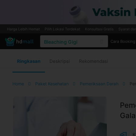
Harga Lebih Hemat
Pilih Lokasi Terdekat
Konsultasi Gratis
Syarat da
Cara Booking
Ringkasan
Deskripsi
Rekomendasi
Home
Paket Kesehatan
Pemeriksaan Darah
Pem
Peme
Gala
K