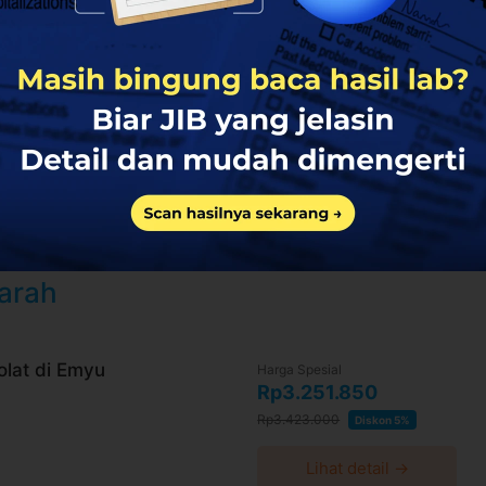
aca syarat dan kebijakan
di halaman ini
ktu-waktu tanpa pemberitahuan dan berlaku
 convenience fee, biaya pemeliharaan platform.
Darah
lat di Emyu
Harga Spesial
Rp3.251.850
Rp3.423.000
Diskon 5%
Lihat detail →