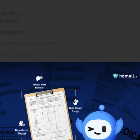
nan darah
g tepat
lakukan?
ap sampel darah pasien
cal Center
ara
 32, Paku Jaya, Kec. Serpong Utara, Kota
gl/EVLB6kZe4ZQc63Jm8
lebih banyak
0 hari setelah pembayaran terkonfirmasi
a WhatsApp 24 jam sebelum waktu treatment