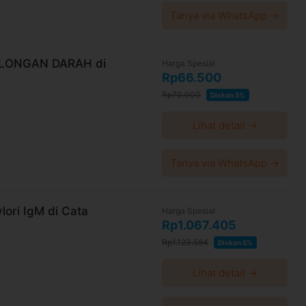
Tanya via WhatsApp →
OLONGAN DARAH di
Harga Spesial
Rp66.500
Rp70.000
Diskon 5%
Lihat detail →
Tanya via WhatsApp →
lori IgM di Cata
Harga Spesial
Rp1.067.405
Rp1.123.584
Diskon 5%
Lihat detail →