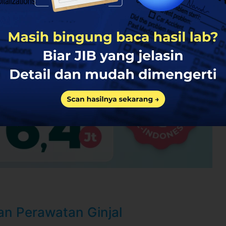
lebih banyak
g, Kec. Kramat jati, Kota Jakarta Timur, Daerah
KfEx22zQ4pwgKCG6
nk BNI 46
0 hari setelah pembayaran terkonfirmasi
a WhatsApp 24 jam sebelum waktu treatment
an Perawatan Ginjal