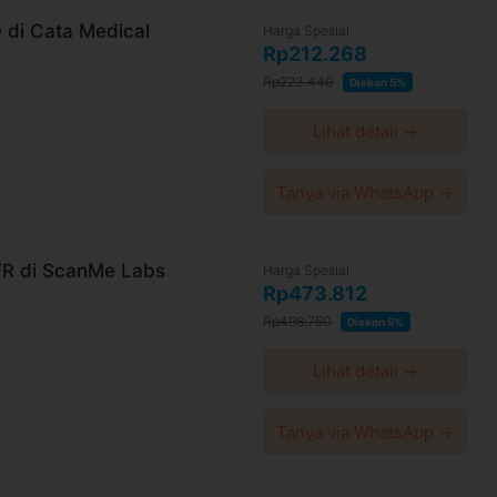
 di Cata Medical
Harga Spesial
Rp212.268
Rp223.440
Diskon 5%
Lihat detail →
Tanya via WhatsApp →
FR di ScanMe Labs
Harga Spesial
Rp473.812
Rp498.750
Diskon 5%
Lihat detail →
Tanya via WhatsApp →