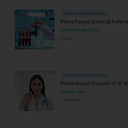
Untuk lebih lengkapnya, Anda dapat memb
Syarat dan ketentuan dapat berubah sewa
Review & Ekstra Cashback
untuk pembelian setelah waktu perubahan
Paket Fungsi Ginjal di Fullert
Harga paket sudah termasuk biaya administrasi,
Fullerton Health Clinic
Kuta
Review & Ekstra Cashback
Pemeriksaan Cystatin C di M
Medizen Clinic
Setiabudi