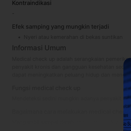
Kontraindikasi
-
Efek samping yang mungkin terjadi
Nyeri atau kemerahan di bekas suntikan
Informasi Umum
Medical check up adalah serangkaian pemeriks
penyakit kronis dan gangguan kesehatan sedini
dapat meningkatkan peluang hidup dan mengara
Fungsi medical check up
Mendeteksi sedini mungkin adanya penyakit da
Bagaimana cara melakukan medical check
Mengambil sampel darah dan urine untuk diperiks
pemeriksaan non-lab. Kemudian dilakukan
fit te