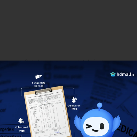
aan yang dilakukan untuk mendeteksi adanya
 mungkin. Pemeriksaan kesehatan secara rutin
hkan pasien supaya terus hidup sehat.
lam tubuh
 up?
a di laboratorium, lalu dilanjutkan dengan
st
fisioterapi untuk mengetahui tingkat kebugaran