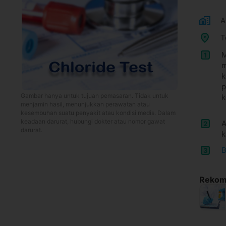
A
T
M
1
m
k
p
Gambar hanya untuk tujuan pemasaran. Tidak untuk
k
menjamin hasil, menunjukkan perawatan atau
kesembuhan suatu penyakit atau kondisi medis. Dalam
keadaan darurat, hubungi dokter atau nomor gawat
A
2
darurat.
k
B
3
Rekome