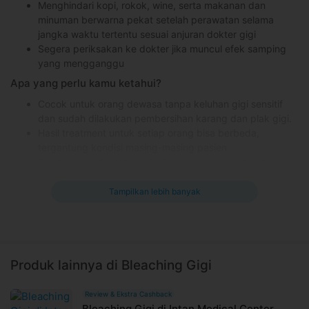
Menghindari kopi, rokok, wine, serta makanan dan
minuman berwarna pekat setelah perawatan selama
jangka waktu tertentu sesuai anjuran dokter gigi
Segera periksakan ke dokter jika muncul efek samping
yang mengganggu
Apa yang perlu kamu ketahui?
Cocok untuk orang dewasa tanpa keluhan gigi sensitif
dan sudah dilakukan pembersihan karang dan plak gigi.
Hasil treatment untuk setiap orang bisa berbeda,
tergantung kondisi masing-masing pasien
Beri tahukan dokter jika Anda memiliki riwayat alergi atau
penyakit tertentu
Tampilkan lebih banyak
Kontraindikasi teeth brightening
Sedang hamil atau menyusui
Memiliki gigi sensitif
Mengalami penyakit gusi atau ada perubahan posisi gusi
Memiliki dentin (tulang gigi) yang retak atau terekspos
Produk lainnya di Bleaching Gigi
Memiliki tambalan besar di bagian gigi depan
Menggunakan veneer dan crown, maupun pewarnaan
Review & Ekstra Cashback
gigi akibat obat
Bleaching Gigi di Intan Medical Center