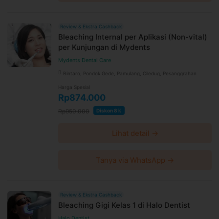
Booking dan ubah jadwal dengan mudah via WhatsApp
24 jam sebelum waktu treatment selama jadwal dokter
tersedia
Review & Ekstra Cashback
Untuk lebih lengkapnya, Anda dapat membaca syarat
Bleaching Internal per Aplikasi (Non-vital)
dan kebijakan
di halaman ini
per Kunjungan di Mydents
Syarat dan ketentuan dapat berubah sewaktu-waktu
Mydents Dental Care
tanpa pemberitahuan dan berlaku untuk pembelian
Bintaro, Pondok Gede, Pamulang, Ciledug, Pesanggrahan
setelah waktu perubahan
Harga Spesial
Harga paket sudah termasuk biaya administrasi, convenience
Rp874.000
fee, biaya pemeliharaan platform.
Rp950.000
Diskon 8%
Lihat detail →
Tanya via WhatsApp →
Review & Ekstra Cashback
Bleaching Gigi Kelas 1 di Halo Dentist
Halo Dentist