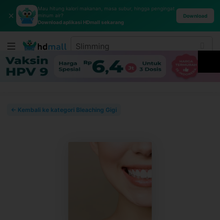
Mau hitung kalori makanan, masa subur, hingga pengingat
✕
minum air?
Download
Download aplikasi HDmall sekarang
← Kembali ke kategori Bleaching Gigi