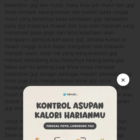
kesehatan gigi dan mulut, maka bisa jadi mulut dan gigi
Anda menjadi sarang kuman dan bakteri pada rongga
mulut yang berakibat pada kerusakan gigi. Kerusakan
pada gigi biasanya diawali dari sisa-sisa makanan yang
menempel pada gogo dan lama kelamaan akan
mengalami pembusukan pada gigi, dimana kuman di
dalam rongga mulut dapat mengubah sisa makanan
menjadi asam, inilah hal yang menyebabkan gigi
menjadi berlubang atau timbulnya karang pada gigi.
Maka dari itu penting bagi Anda untuk menjaga
kesehatan gigi dengan berbagai macam perawatannya.
×
Anda juga bisa mengandalkan klinik gigi untuk
melakukan perawatan, entah itu tambal gigi, filler, dan
masih banyak yang lainnya. Dengan memilih klinik atau
dokter gigi yang bagus tentu akan membuat tampilan
gigi Anda jadi lebih baik dan rapi.
Untuk itu, usahakan untuk selalu menyikat gigi 2 hari
sekali yaitu pada pagi dan malam hari sebelum tidur.
Salah satu cara yang bisa dilakukan untuk menjaga