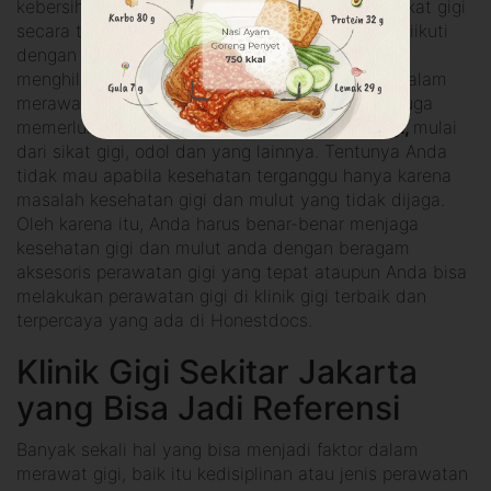
kebersihan gigi dan mulut adalah dengan menyikat gigi
secara teratur pada pagi dan malam hari serta diikuti
dengan penggunaan mouthwash yang bisa
menghilangkan plak yang mengeras pada gigi. Dalam
merawat kesehatan gigi dan mulut Anda tentu juga
memerlukan berbagai aksesoris
perawatan gigi,
mulai
dari sikat gigi, odol dan yang lainnya. Tentunya Anda
tidak mau apabila kesehatan terganggu hanya karena
masalah kesehatan gigi dan mulut yang tidak dijaga.
Oleh karena itu, Anda harus benar-benar menjaga
kesehatan gigi dan mulut anda dengan beragam
aksesoris perawatan gigi yang tepat ataupun Anda bisa
melakukan perawatan gigi di klinik gigi terbaik dan
terpercaya yang ada di Honestdocs.
Klinik Gigi Sekitar Jakarta
yang Bisa Jadi Referensi
Banyak sekali hal yang bisa menjadi faktor dalam
merawat gigi, baik itu kedisiplinan atau jenis perawatan