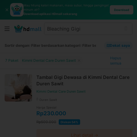
Mau hitung kalori makanan, masa subur, hingga pengingat
✕
minum air?
Download
Download aplikasi HDmall sekarang
Sortir dengan
Filter berdasarkan kategori
Filter berdasarkan merek
Dekat saya
Filt
Hapus
7 Paket
Kimmi Dental Care Duren Sawit
semua
Tambal Gigi Dewasa di Kimmi Dental Care
Duren Sawit
Kimmi Dental Care Duren Sawit
Duren Sawit
Harga Spesial
Rp230.000
Rp500.000
Diskon 54%
Lihat detail →