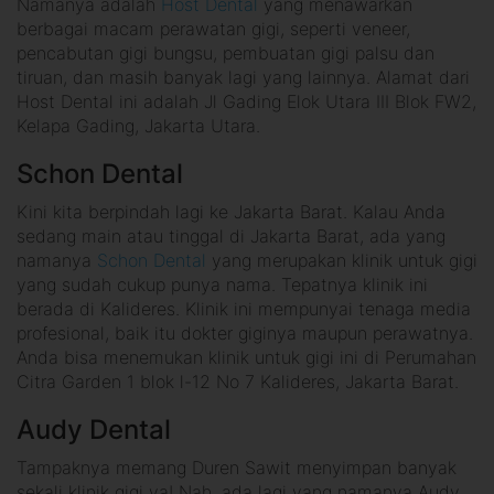
Namanya adalah
Host Dental
yang menawarkan
berbagai macam perawatan gigi, seperti veneer,
pencabutan gigi bungsu, pembuatan gigi palsu dan
tiruan, dan masih banyak lagi yang lainnya. Alamat dari
Host Dental ini adalah Jl Gading Elok Utara III Blok FW2,
Kelapa Gading, Jakarta Utara.
Schon Dental
Kini kita berpindah lagi ke Jakarta Barat. Kalau Anda
sedang main atau tinggal di Jakarta Barat, ada yang
namanya
Schon Dental
yang merupakan klinik untuk gigi
yang sudah cukup punya nama. Tepatnya klinik ini
berada di Kalideres. Klinik ini mempunyai tenaga media
profesional, baik itu dokter giginya maupun perawatnya.
Anda bisa menemukan klinik untuk gigi ini di Perumahan
Citra Garden 1 blok l-12 No 7 Kalideres, Jakarta Barat.
Audy Dental
Tampaknya memang Duren Sawit menyimpan banyak
sekali klinik gigi ya! Nah, ada lagi yang namanya Audy