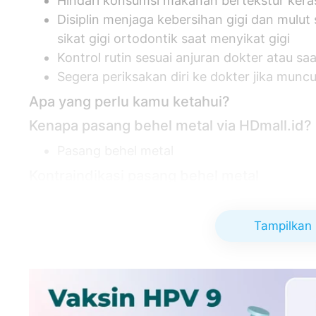
Hindari konsumsi makanan bertekstur kera
Disiplin menjaga kebersihan gigi dan mulut 
sikat gigi ortodontik saat menyikat gigi
Kontrol rutin sesuai anjuran dokter atau sa
Segera periksakan diri ke dokter jika mu
Apa yang perlu kamu ketahui?
Kenapa pasang behel metal via HDmall.id?
Pasang behel metal
Kontraindikasi pasang behel metal
Pasien dengan kondisi sistemik yang tidak 
Memiliki jaringan penyangga gigi yang rusa
Tampilkan 
Pasien di bawah usia 13 tahun
Pasien dengan gigi susu atau belum perma
Efek samping pasang behel metal yang mun
Sariawan