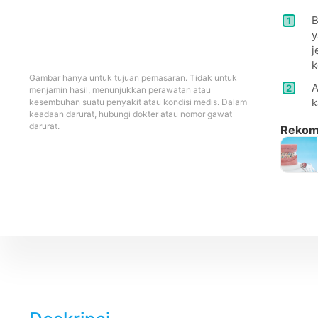
B
1
y
j
k
Gambar hanya untuk tujuan pemasaran. Tidak untuk
A
2
menjamin hasil, menunjukkan perawatan atau
k
kesembuhan suatu penyakit atau kondisi medis. Dalam
keadaan darurat, hubungi dokter atau nomor gawat
darurat.
Rekome