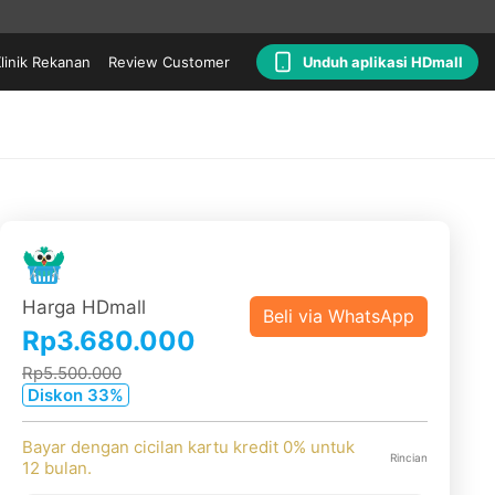
linik Rekanan
Review Customer
Unduh aplikasi HDmall
Harga HDmall
Beli via WhatsApp
Rp3.680.000
Rp5.500.000
Diskon 33%
Bayar dengan cicilan kartu kredit 0% untuk
Rincian
12 bulan.