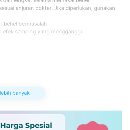
s dan lengket selama memakai behel
sesuai anjuran dokter. Jika diperlukan, gunakan
at behel bermasalah
ncul efek samping yang mengganggu
terkontrol
k
lebih banyak
nen
gkin terjadi