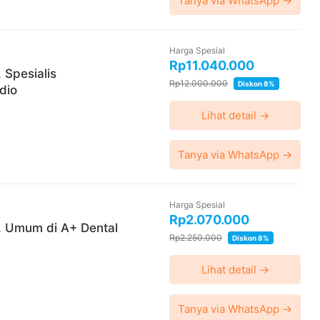
 Duren Sawit
Tanya via WhatsApp →
wit
Harga Spesial
 Kec. Duren Sawit, Kota Jakarta Timur, Daerah
Rp11.040.000
 Spesialis
Rp12.000.000
Diskon 8%
dio
l/v8MJsuJRhhLnaTvF8
Lihat detail →
Tanya via WhatsApp →
0 hari setelah pembayaran terkonfirmasi
a WhatsApp 24 jam sebelum waktu treatment
Harga Spesial
Rp2.070.000
. Umum di A+ Dental
aca syarat dan kebijakan
di halaman ini
Rp2.250.000
Diskon 8%
ktu-waktu tanpa pemberitahuan dan berlaku
Lihat detail →
 convenience fee, biaya pemeliharaan platform.
Tanya via WhatsApp →