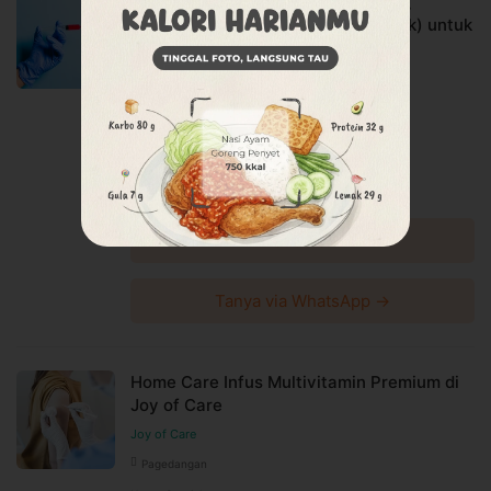
Home Care Vaksinasi Hep A dan B (
fee, biaya pemeliharaan platform.
TWINRIX ) complete dose (3x suntik) untuk
daerah Tangerang di Joy of Care
Joy of Care
Pagedangan
Harga Spesial
Rp2.555.500
Rp2.690.000
Diskon 5%
Lihat detail →
Tanya via WhatsApp →
Home Care Infus Multivitamin Premium di
Joy of Care
Joy of Care
Pagedangan