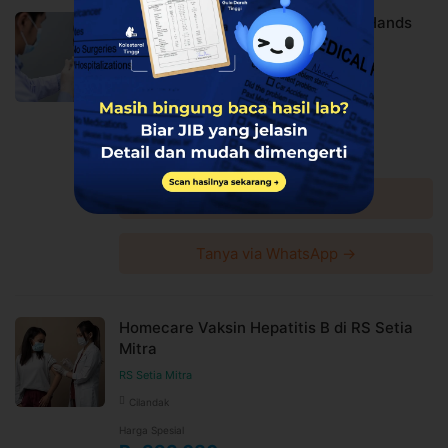
fee, biaya pemeliharaan platform.
Homecare Vita Defense di Caring Hands
Caring Hands
Kelapa Gading
Harga Spesial
Rp617.500
Rp1.300.000
Diskon 53%
Lihat detail →
Tanya via WhatsApp →
Homecare Vaksin Hepatitis B di RS Setia
Mitra
RS Setia Mitra
Cilandak
Harga Spesial