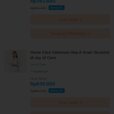
Rp393.680
Rp414.400
Diskon 5%
Lihat detail →
Tanya via WhatsApp →
Home Care Vaksinasi Hep A Anak (Avaxim)
di Joy of Care
Joy of Care
Pagedangan
Harga Spesial
Rp836.000
Rp880.000
Diskon 5%
Lihat detail →