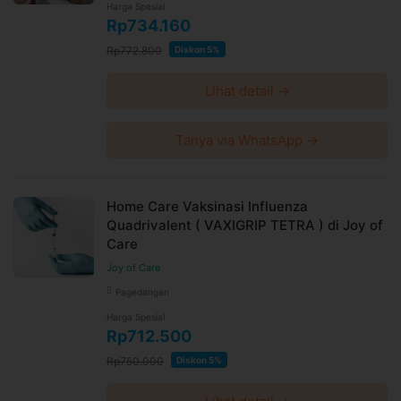
Harga Spesial
Rp734.160
Rp772.800
Diskon 5%
Lihat detail →
Tanya via WhatsApp →
Home Care Vaksinasi Influenza
Quadrivalent ( VAXIGRIP TETRA ) di Joy of
Care
Joy of Care
Pagedangan
Harga Spesial
Rp712.500
Rp750.000
Diskon 5%