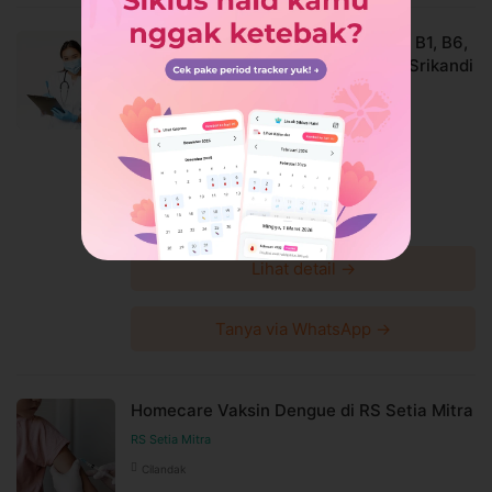
tanpa pemberitahuan dan berlaku untuk pembelian
setelah waktu perubahan
Homecare Vita Boost Drip (Vitamin B1, B6,
B12, NaCl 100ml) di Klinik Pratama Srikandi
Harga paket sudah termasuk biaya administrasi, convenience
Medikus
fee, biaya pemeliharaan platform.
Klinik Pratama Srikandi Medikus
Harga Spesial
Rp443.650
Rp490.800
Diskon 10%
Lihat detail →
Tanya via WhatsApp →
Homecare Vaksin Dengue di RS Setia Mitra
RS Setia Mitra
Cilandak