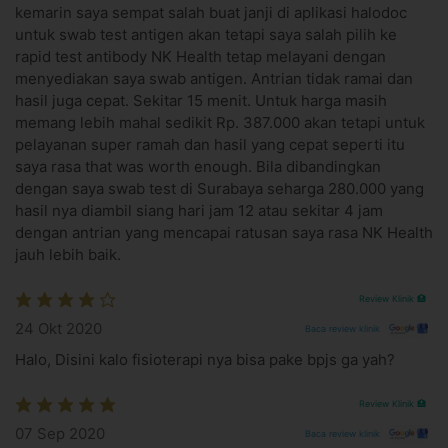
kemarin saya sempat salah buat janji di aplikasi halodoc
Fungsi vaksin DTP
untuk swab test antigen akan tetapi saya salah pilih ke
Mencegah penyakit difteri, tetanus, dan pertusis
rapid test antibody NK Health tetap melayani dengan
Bagaimana vaksin DTP dilakukan?
menyediakan saya swab antigen. Antrian tidak ramai dan
hasil juga cepat. Sekitar 15 menit. Untuk harga masih
Diberikan secara intramuskular (lewat otot)
memang lebih mahal sedikit Rp. 387.000 akan tetapi untuk
pelayanan super ramah dan hasil yang cepat seperti itu
Informasi Lokasi
NK Health Clinic
saya rasa that was worth enough. Bila dibandingkan
NK Health Clinic - Kelapa Gading
dengan saya swab test di Surabaya seharga 280.000 yang
hasil nya diambil siang hari jam 12 atau sekitar 4 jam
Blok LC 7 No 42, Jl. Boulevard Bar. Raya, Klp. Gading
dengan antrian yang mencapai ratusan saya rasa NK Health
Bar., Kec. Klp. Gading, Jkt Utara, Daerah Khusus Ibukota
jauh lebih baik.
Jakarta 14240
Link Google Map:
https://maps.app.goo.gl/M5m5SJSqATUg9CSm6
Review Klinik 🏥
Jam praktek Senin - Sabtu: 08.00 - 20.00
24 Okt 2020
Baca review klinik
Dekat dengan klinik:
Halo, Disini kalo fisioterapi nya bisa pake bpjs ga yah?
Klinik berjajar dengan Bank Nobu dan Metric
Kelapa Gading​
Review Klinik 🏥
NK Health Clinic - Kebon Jeruk
07 Sep 2020
Baca review klinik
Jl. Arjuna Utara No.89, Duri Kepa, Kec. Kb. Jeruk, Kota