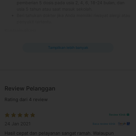
pemberian 5 dosis pada usia 2, 4, 6, 18-24 bulan, dan
usia 5 tahun atau saat masuk sekolah.
Beri tahukan dokter jika Anda memiliki riwayat alergi atau
penyakit tertentu.
Kontraindikasi
-
Tampilkan lebih banyak
Efek samping yang mungkin terjadi
Nyeri dan kulit kemerahan di area yang disuntik
Demam (setelah 5-12 hari)
Informasi Umum
Vaksinasi DTP adalah vaksinasi yang berisi toksoid difteria,
Review Pelanggan
toksoid tetanus dan vaksin pertusis. Berfungsi untuk mencegah
penyakit akibat kuman
Corynobacterium
Rating dari 4 review
diphteriae
(difteri),
Clostridium tetani
(tetanus) dan
Bordatella
pertussis
(pertussis).
Review Klinik 🏥
Jadwal untuk imunisasi rutin pada anak, dianjurkan pemberian
5 dosis pada usia 2, 4, 6, 18-24 bulan, dan usia 5 tahun atau
24 Jan 2021
Baca review klinik
saat masuk sekolah.
Hasil cepat dan pelayanan sangat ramah. Walaupun