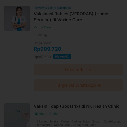
Booking dan ubah jadwal dengan mudah via WhatsApp
Review & Ekstra Cashback
24 jam sebelum waktu treatment selama jadwal dokter
Vaksinasi Rabies (VERORAB) (Home
tersedia
Service) di Vaxine Care
Untuk lebih lengkapnya, Anda dapat membaca syarat
dan kebijakan
di halaman ini
Vaxine Care
Syarat dan ketentuan dapat berubah sewaktu-waktu
Cakung
tanpa pemberitahuan dan berlaku untuk pembelian
Harga Spesial
setelah waktu perubahan
Rp909.720
Harga paket sudah termasuk biaya administrasi, convenience
Rp957.600
Diskon 5%
fee, biaya pemeliharaan platform.
Lihat detail →
Tanya via WhatsApp →
Vaksin Tdap (Boostrix) di NK Health Clinic
NK Health Clinic
Cikarang Selatan, Kelapa Gading, Bekasi Selatan, Sambikerep,
Tamalanrea, Kebon Jeruk, Kebayoran Lama