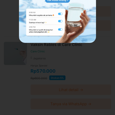
risiko peradangan pada selaput otak atau sumsum tulang
belakang.
Lihat detail →
Fungsi vaksin meningitis
Mencegah penyakit meningitis
Tanya via WhatsApp →
Bagaimana vaksin meningitis dilakukan?
Diberikan secara intramuskular (lewat otot)
Vaksin Rabies di Care Clinic
Informasi Lokasi
Klinik Mega Kartika
Care Clinic
Jagakarsa
Klinik Mega Kartika - Cimanggis
Harga Spesial
Jl. Putri Tunggal No.60, Harjamukti, Kec. Cimanggis, Kota
Rp570.000
Depok, Jawa Barat 16454
Rp600.000
Diskon 5%
Link Google Map:
https://maps.app.goo.gl/LF1XeAXrWZCMx2GZ9
Lihat detail →
Jam praktek 24 Jam
Syarat dan Kebijakan Paket
Tanya via WhatsApp →
E-voucher booking klinik berlaku selama 60 hari setelah
pembayaran terkonfirmasi