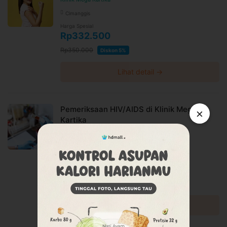
Cimanggis
Harga Spesial
Rp332.500
Rp350.000
Diskon 5%
Lihat detail →
Pemeriksaan HIV/AIDS di Klinik Mega
×
Kartika
Klinik Mega Kartika
Cimanggis
Harga Spesial
Rp190.000
Rp200.000
Diskon 5%
Lihat detail →