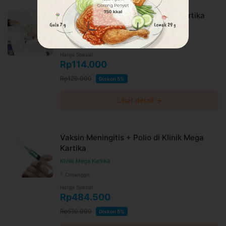
Pemeriksaan EKG di Klinik Mega Kartika
Klinik Mega Kartika
Cimanggis
Harga Spesial
Rp114.000
Rp120.000
Diskon 5%
Lihat detail →
Vaksin Meningitis + Polio di Klinik Mega
Kartika
Klinik Mega Kartika
Cimanggis
Harga Spesial
Rp484.500
Rp510.000
Diskon 5%