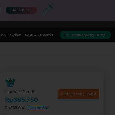
linik Rekanan
Review Customer
Unduh aplikasi HDmall
Harga HDmall
Beli via WhatsApp
Rp365.750
Rp385.000
Diskon 5%