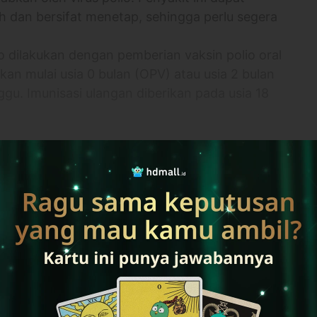
dan bersifat menetap, sehingga perlu segera
 dilakukan dengan pemberian vaksin polio oral
ikan mulai usia 0 bulan (OPV) atau usia 2 bulan
ggu. Imunisasi ulangan diberikan pada usia 18
lebih banyak
i
banan, Kabupaten Tabanan, Bali 82111