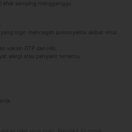
cul efek samping mengganggu
.
ang ingin mencegah poliomyelitis akibat virus
gan vaksin DTP dan Hib.
at alergi atau penyakit tertentu.
untik
abkan oleh virus polio. Penyakit ini dapat