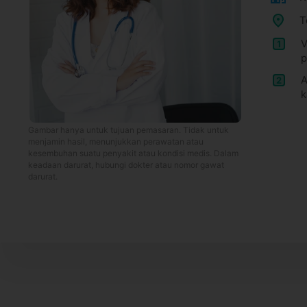
T
V
1
p
A
2
k
Gambar hanya untuk tujuan pemasaran. Tidak untuk
menjamin hasil, menunjukkan perawatan atau
kesembuhan suatu penyakit atau kondisi medis. Dalam
keadaan darurat, hubungi dokter atau nomor gawat
darurat.