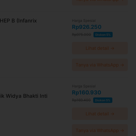
EP B (Infanrix
Harga Spesial
Rp926.250
Rp975.000
Diskon 5%
Lihat detail →
Tanya via WhatsApp →
Harga Spesial
Rp160.930
ik Widya Bhakti Inti
Rp169.400
Diskon 5%
Lihat detail →
Tanya via WhatsApp →