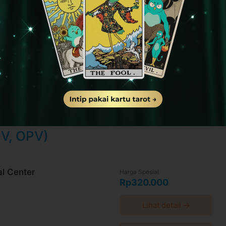
l/HdjtkoKM8BkcMtyT9
0 hari setelah pembayaran terkonfirmasi
a WhatsApp 24 jam sebelum waktu treatment
aca syarat dan kebijakan
di halaman ini
ktu-waktu tanpa pemberitahuan dan berlaku
PV, OPV)
 convenience fee, biaya pemeliharaan platform.
al Center
Harga Spesial
Rp320.000
Lihat detail →