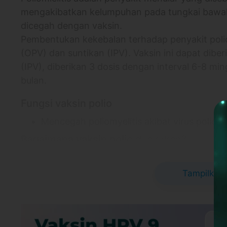
mengakibatkan kelumpuhan pada tungkai bawah 
dicegah dengan vaksin.
Pembentukan kekebalan terhadap penyakit polio
(OPV) dan suntikan (IPV). Vaksin ini dapat diber
(IPV), diberikan 3 dosis dengan interval 6-8 min
bulan.
Fungsi vaksin polio
Mencegah poliomyelitis akibat virus polio
Bagaimana vaksin polio dilakukan?
Diberikan secara intramuskular (lewat otot)
Tampilkan 
Informasi Lokasi
Klinik Kasta Guman
Klinik Kasta Gumani - Tabanan
Jl. Cemp. Hijau No.8, Dauh Peken, Kec. Ta