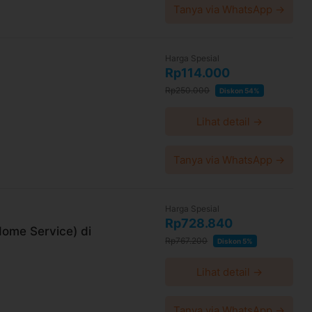
Tanya via WhatsApp →
Harga Spesial
Rp114.000
Rp250.000
Diskon 54%
Lihat detail →
Tanya via WhatsApp →
Harga Spesial
Rp728.840
(Home Service) di
Rp767.200
Diskon 5%
Lihat detail →
Tanya via WhatsApp →