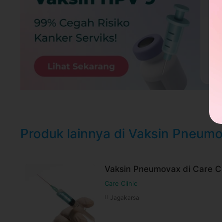
Syarat dan Kebijakan Paket
E-voucher booking klinik berlaku selama 6
Booking dan ubah jadwal dengan mudah vi
selama jadwal dokter tersedia
Untuk lebih lengkapnya, Anda dapat memb
Syarat dan ketentuan dapat berubah sewa
untuk pembelian setelah waktu perubahan
Harga paket sudah termasuk biaya administrasi,
Produk lainnya di Vaksin Pneum
Vaksin Pneumovax di Care Cl
Care Clinic
Jagakarsa