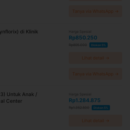
Tanya via WhatsApp →
florix) di Klinik
Harga Spesial
Rp850.250
Rp895.000
Diskon 5%
Lihat detail →
Tanya via WhatsApp →
3) Untuk Anak /
Harga Spesial
Rp1.284.875
al Center
Rp1.352.500
Diskon 5%
Lihat detail →