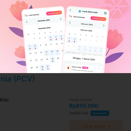
0 hari setelah pembayaran terkonfirmasi
a WhatsApp 24 jam sebelum waktu treatment
aca syarat dan kebijakan
di halaman ini
ktu-waktu tanpa pemberitahuan dan berlaku
 convenience fee, biaya pemeliharaan platform.
onia (PCV)
inic
Harga Spesial
Rp855.000
Rp900.000
Diskon 5%
Lihat detail →