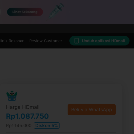
linik Rekanan
Review Customer
Unduh aplikasi HDmall
Harga HDmall
Beli via WhatsApp
Rp1.087.750
Rp1.145.000
Diskon 5%