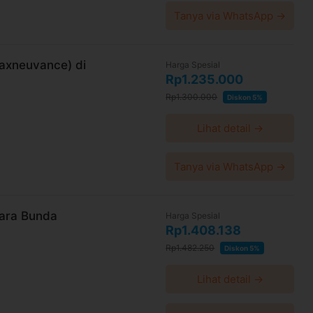
Tanya via WhatsApp →
axneuvance) di
Harga Spesial
Rp1.235.000
Rp1.300.000
Diskon 5%
Lihat detail →
Tanya via WhatsApp →
iara Bunda
Harga Spesial
Rp1.408.138
Rp1.482.250
Diskon 5%
Lihat detail →