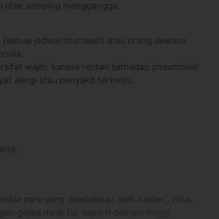
cul efek samping mengganggu
 (sesuai jadwal imunisasi) atau orang dewasa
monia
ersifat wajib, karena rentan terhadap pneumonia
yat alergi atau penyakit tertentu
untik
edua paru yang disebabkan oleh bakteri, virus,
an gejala mirip flu, seperti demam tinggi,