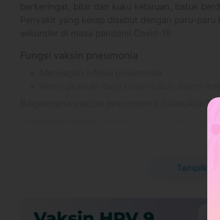
berkeringat, bibir dan kuku kebiruan, batuk ber
Penyakit yang kerap disebut dengan paru-paru ba
sekunder di masa pandemi Covid-19.
Fungsi vaksin pneumonia
Mencegah infeksi pneumonia
Meningkatkan daya tahan tubuh dalam ma
Bagaimana vaksin pneumonia dilakukan?
Dimasukkan secara intramuskular (lewat otot)
Informasi Lokasi
Klinik Kasta Guman
Klinik Kasta Gumani - Tabanan
Tampilkan 
Jl. Cemp. Hijau No.8, Dauh Peken, Kec. Ta
Link Google Map:
https://maps.app.goo.g
Jam praktek 24 Jam