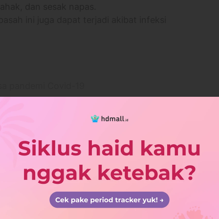
dahak, dan sesak napas.
sah ini juga dapat terjadi akibat infeksi
sa pandemi Covid-19
i
lebih banyak
banan, Kabupaten Tabanan, Bali 82111
l/HdjtkoKM8BkcMtyT9