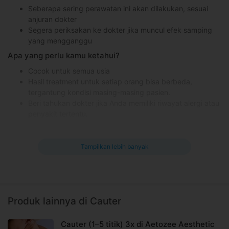
Seberapa sering perawatan ini akan dilakukan, sesuai
anjuran dokter
Segera periksakan ke dokter jika muncul efek samping
yang mengganggu
Apa yang perlu kamu ketahui?
Cocok untuk semua usia
Hasil treatment untuk setiap orang bisa berbeda,
tergantung kondisi masing-masing pasien.
Beri tahukan dokter jika Anda memiliki riwayat alergi atau
penyakit tertentu.
Kontraindikasi
Pasien dengan riwayat keloid
Tampilkan lebih banyak
Efek samping yang mungkin terjadi
Nyeri, bengkak, atau memar kemerahan pada area kulit
yang di-treatment
Infeksi
Produk lainnya di Cauter
Berdarah
Informasi Umum
Cauter (1–5 titik) 3x di Aetozee Aesthetic