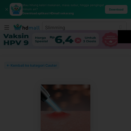
Mau hitung kalori makanan, masa subur, hingga pengingat
✕
minum air?
Download
Download aplikasi HDmall sekarang
← Kembali ke kategori Cauter