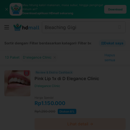
Mau hitung kalori makanan, masa subur, hingga pengingat
✕
minum air?
Download
Download aplikasi HDmall sekarang
Sortir dengan
Filter berdasarkan kategori
Filter berdasarkan merek
Dekat saya
Filt
Hapus
13 Paket
D'elegance Clinic
semua
Review & Ekstra Cashback
Pink Lip 1x di D Elegance Clinic
D'elegance Clinic
Harga Spesial
Rp1.150.000
Rp1.250.000
Diskon 8%
Lihat detail →