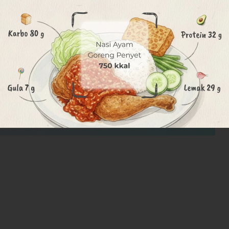
 DR. Soepomo No.178, RT 1 /RW 15 Menteng Dalam,
Khusus IbuKota Jakarta 12870
8BF7NSt...
 Jakarta
0 hari setelah pembayaran terkonfirmasi
a WhatsApp 24 jam sebelum waktu treatment
h lengkapnya, Anda dapat membaca syarat dan
ntuan dapat berubah sewaktu - waktu tanpa
an setelah waktu perubahan
i, convenience fee & biaya pemeliharaan