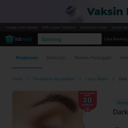
Harga Lebih Hemat
Pilih Lokasi Terdekat
Konsultasi Gratis
Syarat da
Cara Booking
Ringkasan
Deskripsi
Review Pelanggan
Rek
Home
Perawatan Kecantikan
Laser Wajah
Dark 
Revi
Dark