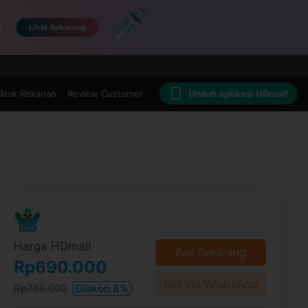
linik Rekanan
Review Customer
Unduh aplikasi HDmall
Harga HDmall
Beli Sekarang
Rp690.000
Beli via WhatsApp
Rp750.000
Diskon 8%