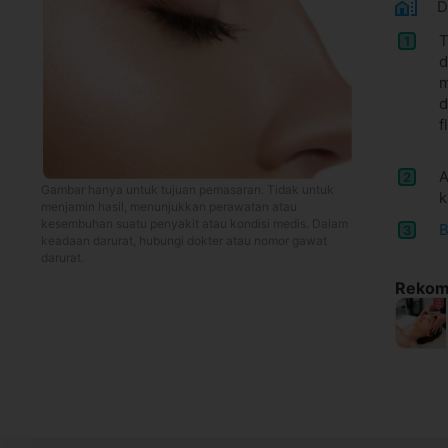
D
T
1
d
m
d
f
A
2
Gambar hanya untuk tujuan pemasaran. Tidak untuk
k
menjamin hasil, menunjukkan perawatan atau
kesembuhan suatu penyakit atau kondisi medis. Dalam
B
3
keadaan darurat, hubungi dokter atau nomor gawat
darurat.
Rekome