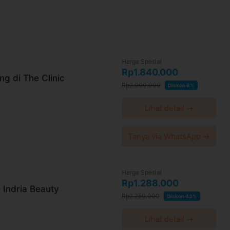
Harga Spesial
Rp1.840.000
ng di The Clinic
Rp2.000.000
Diskon 8%
Lihat detail →
Tanya via WhatsApp →
Harga Spesial
Rp1.288.000
 Indria Beauty
Rp2.250.000
Diskon 43%
Lihat detail →