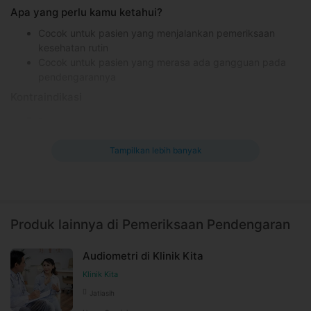
Apa yang perlu kamu ketahui?
Cocok untuk pasien yang menjalankan pemeriksaan
kesehatan rutin
Cocok untuk pasien yang merasa ada gangguan pada
pendengarannya
Kontraindikasi
-
Efek samping yang mungkin terjadi
Tampilkan lebih banyak
-
Informasi Umum
Tes pendengaran adalah prosedur untuk memeriksa
kemampuan mendengar seseorang. Pemeriksaan dilakukan
Produk lainnya di Pemeriksaan Pendengaran
dengan mengukur seberapa baik gelombang suara terhantar
ke otak. Proses mendengar terjadi ketika gelombang suara
Audiometri di Klinik Kita
masuk ke telinga dan menyebabkan getaran pada gendang
telinga.
Klinik Kita
Jatiasih
Fungsi tes pendengaran