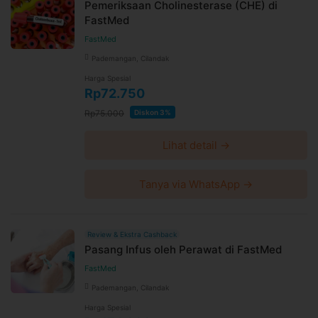
Pemeriksaan Cholinesterase (CHE) di
FastMed
FastMed
Pademangan, Cilandak
Harga Spesial
Rp72.750
Rp75.000
Diskon 3%
Lihat detail →
Tanya via WhatsApp →
Review & Ekstra Cashback
Pasang Infus oleh Perawat di FastMed
FastMed
Pademangan, Cilandak
Harga Spesial