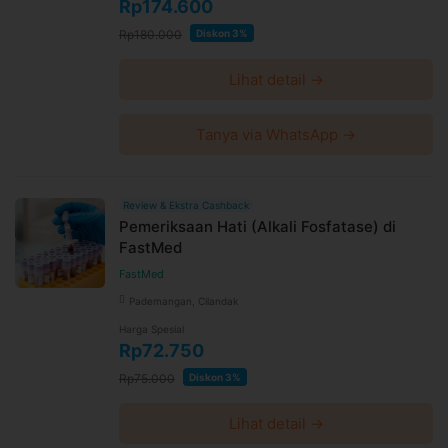
Rp174.600
Rp180.000
Diskon 3%
Lihat detail →
Tanya via WhatsApp →
Review & Ekstra Cashback
Pemeriksaan Hati (Alkali Fosfatase) di
FastMed
FastMed
Pademangan, Cilandak
Harga Spesial
Rp72.750
Rp75.000
Diskon 3%
Lihat detail →