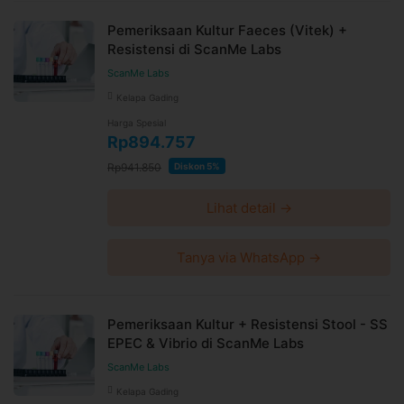
24 jam sebelum waktu treatment selama jadwal dokter
Pemeriksaan Kultur Faeces (Vitek) +
tersedia
Resistensi di ScanMe Labs
Untuk lebih lengkapnya, Anda dapat membaca syarat
ScanMe Labs
dan kebijakan
di halaman ini
Syarat dan ketentuan dapat berubah sewaktu-waktu
Kelapa Gading
tanpa pemberitahuan dan berlaku untuk pembelian
Harga Spesial
setelah waktu perubahan
Rp894.757
Harga paket sudah termasuk biaya administrasi, convenience
Rp941.850
Diskon 5%
fee, biaya pemeliharaan platform.
Lihat detail →
Tanya via WhatsApp →
Pemeriksaan Kultur + Resistensi Stool - SS
EPEC & Vibrio di ScanMe Labs
ScanMe Labs
Kelapa Gading