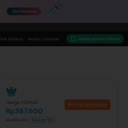
linik Rekanan
Review Customer
Unduh aplikasi HDmall
Harga HDmall
Beli via WhatsApp
Rp387.600
Rp408.000
Diskon 5%