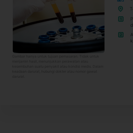
T
P
1
d
A
2
k
Gambar hanya untuk tujuan pemasaran. Tidak untuk
menjamin hasil, menunjukkan perawatan atau
kesembuhan suatu penyakit atau kondisi medis. Dalam
keadaan darurat, hubungi dokter atau nomor gawat
darurat.