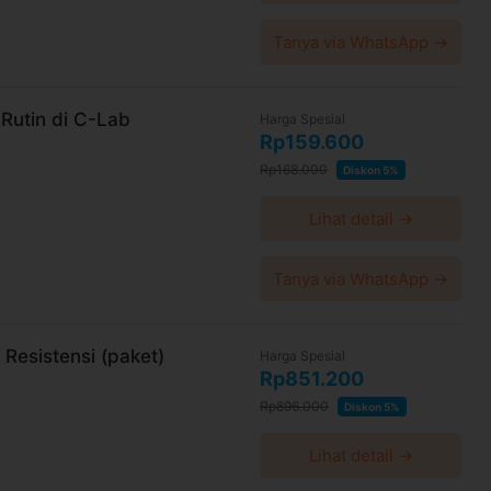
Tanya via WhatsApp →
Rutin di C-Lab
Harga Spesial
Rp159.600
Rp168.000
Diskon 5%
Lihat detail →
Tanya via WhatsApp →
Resistensi (paket)
Harga Spesial
Rp851.200
Rp896.000
Diskon 5%
Lihat detail →