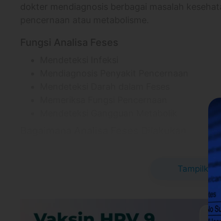
dokter mendiagnosis berbagai masalah kesehata
pencernaan atau metabolisme.
Fungsi Analisa Feses
Mendeteksi Infeksi
Mendiagnosis Penyakit Pencernaan
Mendeteksi Darah dalam Feses
Memeriksa Fungsi Pencernaan
Mendeteksi Gangguan Metabolik
Bagaimana Analisa Feses Dilakukan
Pasien diminta untuk mengumpulkan sampel 
Setelah sampel feses diperoleh, teknisi la
Tampilkan 
adanya bakteri, parasit, darah, atau zat l
Informasi Lokasi
C-Lab
C-Lab - Tebet