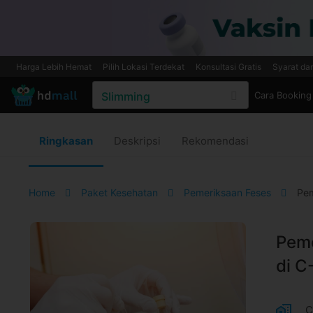
Harga Lebih Hemat
Pilih Lokasi Terdekat
Konsultasi Gratis
Syarat da
Cara Booking
Ringkasan
Deskripsi
Rekomendasi
Home
Paket Kesehatan
Pemeriksaan Feses
Pem
Peme
di C
C