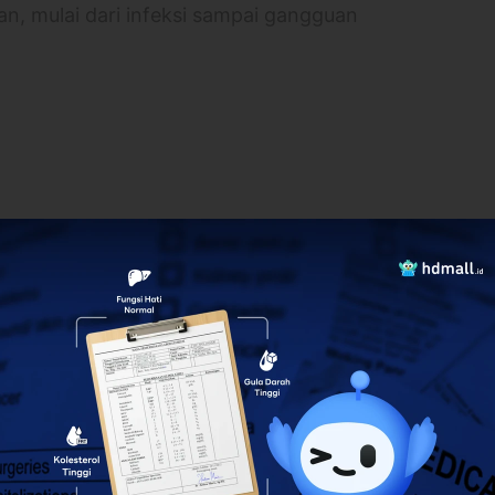
n, mulai dari infeksi sampai gangguan
tinja dalam wadah steril
boratorium akan menganalisisnya untuk mencari
lebih banyak
ain yang menunjukkan kelainan