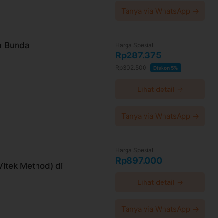
Tanya via WhatsApp →
ra Bunda
Harga Spesial
Rp287.375
Rp302.500
Diskon 5%
Lihat detail →
Tanya via WhatsApp →
Harga Spesial
Rp897.000
Vitek Method) di
Lihat detail →
Tanya via WhatsApp →