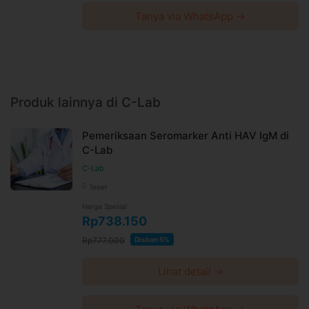
Tanya via WhatsApp →
Produk lainnya di C-Lab
Pemeriksaan Seromarker Anti HAV IgM di
C-Lab
C-Lab
Tebet
Harga Spesial
Rp738.150
Rp777.000
Diskon 5%
Lihat detail →