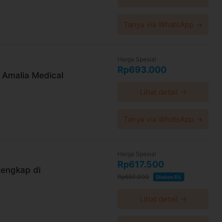
Tanya via WhatsApp →
Harga Spesial
Rp693.000
 Amalia Medical
Lihat detail →
Tanya via WhatsApp →
Harga Spesial
Rp617.500
engkap di
Rp650.000
Diskon 5%
Lihat detail →