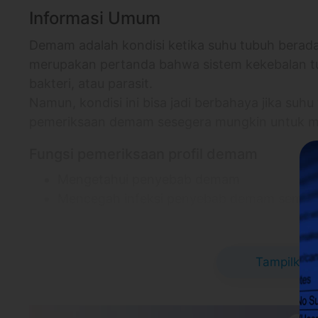
Informasi Umum
Demam adalah kondisi ketika suhu tubuh berada 
merupakan pertanda bahwa sistem kekebalan tu
bakteri, atau parasit.
Namun, kondisi ini bisa jadi berbahaya jika suhu
pemeriksaan demam sesegera mungkin untuk 
Fungsi pemeriksaan profil demam
Mengetahui penyebab demam
Mencegah infeksi penyebab demam semaki
Bagaimana pemeriksaan profil demam dil
Pengambilan sampel darah dan urine pasien untuk
Tampilkan 
Informasi Lokasi Klinik
Klinik Dian - Rappocini