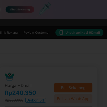
linik Rekanan
Review Customer
Unduh aplikasi HDmall
Harga HDmall
Beli Sekarang
Rp240.350
Beli via WhatsApp
Rp253.000
Diskon 5%