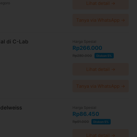
Lihat detail →
negoro
Tanya via WhatsApp →
al di C-Lab
Harga Spesial
Rp266.000
Rp280.000
Diskon 5%
Lihat detail →
Tanya via WhatsApp →
Edelweiss
Harga Spesial
Rp86.450
Rp91.000
Diskon 5%
Lihat detail →