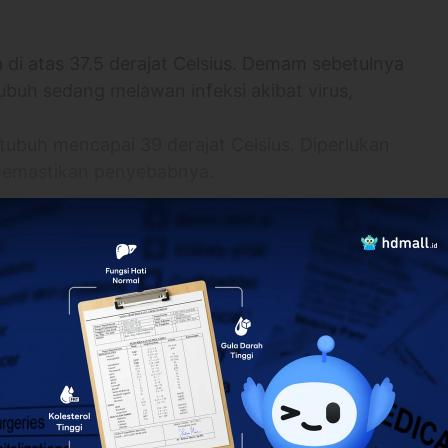
di atas 37.5 derajat Celsius. Demam sebetulnya
buh sedang melawan infeksi akibat virus,
 tubuh mencapai 39 derajat Celsius. Diperlukan
memastikan penyebabnya.
n parah dalam tubuh
akukan?
 diuji di laboratorium
lebih banyak