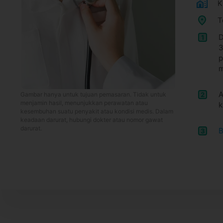
K
T
D
1
3
p
m
A
2
Gambar hanya untuk tujuan pemasaran. Tidak untuk
menjamin hasil, menunjukkan perawatan atau
k
kesembuhan suatu penyakit atau kondisi medis. Dalam
keadaan darurat, hubungi dokter atau nomor gawat
darurat.
B
3