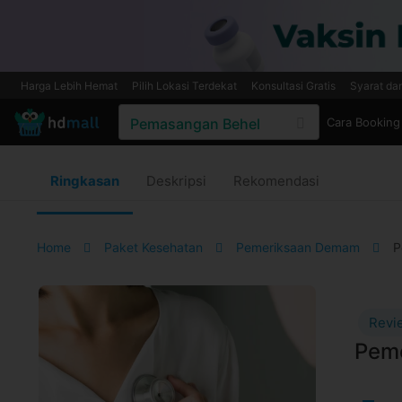
Harga Lebih Hemat
Pilih Lokasi Terdekat
Konsultasi Gratis
Syarat da
Cara Booking
Ringkasan
Deskripsi
Rekomendasi
Home
Paket Kesehatan
Pemeriksaan Demam
P
Revi
Peme