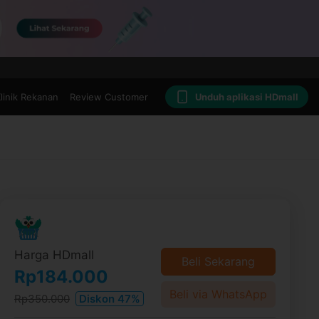
linik Rekanan
Review Customer
Unduh aplikasi HDmall
Harga HDmall
Beli Sekarang
Rp184.000
Beli via WhatsApp
Rp350.000
Diskon 47%