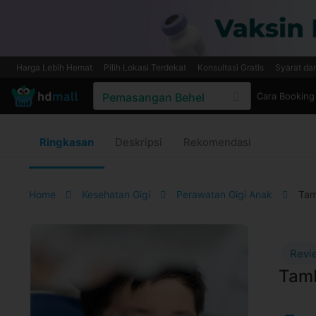
Harga Lebih Hemat
Pilih Lokasi Terdekat
Konsultasi Gratis
Syarat da
Cara Booking
Ringkasan
Deskripsi
Rekomendasi
Home
Kesehatan Gigi
Perawatan Gigi Anak
Tam
Revi
Tamb