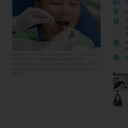
G
B
T
1
m
d
A
2
k
Gambar hanya untuk tujuan pemasaran. Tidak untuk
B
3
menjamin hasil, menunjukkan perawatan atau
kesembuhan suatu penyakit atau kondisi medis. Dalam
keadaan darurat, hubungi dokter atau nomor gawat
darurat.
Rekome