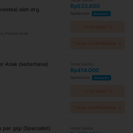
Rp533.600
nestesi oleh drg.
Rp580.000
Diskon 8%
ter gigi
Lihat detail →
cara yang menyenangkan sebelum anak menjalani
aro, Pondok Gede
Tanya via WhatsApp →
kait obat-obatan yang mesti dihentikan
mbal gigi anak
or Anak (sederhana)
Harga Spesial
nak
Rp414.000
 karena tindakan ini berisiko menimbulkan rasa
Rp450.000
Diskon 8%
 tidak ingin makan untuk beberapa saat
Lihat detail →
Tanya via WhatsApp →
gonda Raya No.56, Depok, Kec. Pancoran Mas,
per gigi (Specialist)
Harga Spesial