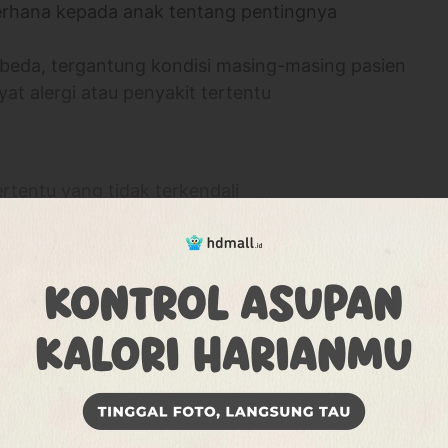
derhana kepada anak tentang pentingnya
erbeda, tergantung kondisi masing-masing pasien
yat alergi atau penyakit tertentu
tentu yang tidak terkendali
n terjadi
n
Ciri-ciri gigi berlubang pada anak diawali