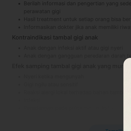
Berilah informasi dan pengertian yang se
perawatan gigi
Hasil treatment untuk setiap orang bisa b
Informasikan dokter jika anak memiliki riwa
Kontraindikasi tambal gigi anak
Anak dengan infeksi aktif atau gigi nyeri
Anak dengan gangguan peredaran darah ter
Efek samping tambal gigi anak yang mungki
Nyeri ketika mengunyah
Gigi ngilu atau sensitif
Reaksi alergi lokal terhadap bahan tambala
Infeksi
Peradangan pada pulpa gigi (pulpitis)
Informasi Umum
Lubang pada gigi susu sangat cepat berkembang. 