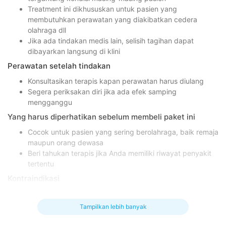
Treatment ini dikhususkan untuk pasien yang
membutuhkan perawatan yang diakibatkan cedera
olahraga dll
Jika ada tindakan medis lain, selisih tagihan dapat
dibayarkan langsung di klini
Perawatan setelah tindakan
Konsultasikan terapis kapan perawatan harus diulang
Segera periksakan diri jika ada efek samping
mengganggu
Yang harus diperhatikan sebelum membeli paket ini
Cocok untuk pasien yang sering berolahraga, baik remaja
maupun orang dewasa
Beri tahukan terapis jika Anda memiliki riwayat penyakit
tertentu
Kontraindikasi
Pasien yang mengalami cedera olahraga dll
Tampilkan lebih banyak
Efek samping yang mungkin terjadi
Nyeri atau rasa tidak nyaman di bagian tubuh yang