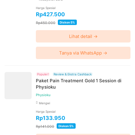
tanpa pemberitahuan dan berlaku untuk pembelian
Harga Spesial
setelah waktu perubahan
Rp427.500
Harga paket sudah termasuk biaya administrasi, convenience
Rp450.000
Diskon 5%
fee, biaya pemeliharaan platform.
Lihat detail →
Tanya via WhatsApp →
Populer!
Review & Ekstra Cashback
Paket Pain Treatment Gold 1 Session di
Physioku
Physioku
Mengwi
Harga Spesial
Rp133.950
Rp141.000
Diskon 5%