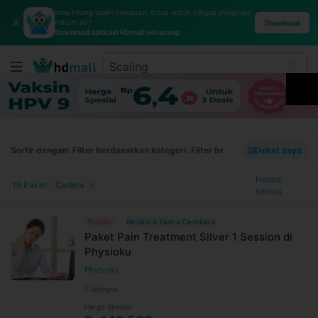
Mau hitung kalori makanan, masa subur, hingga pengingat
✕
minum air?
Download
Download aplikasi HDmall sekarang
Sortir dengan
Filter berdasarkan kategori
Filter berdasarkan merek
Dekat saya
Filt
Hapus
19 Paket
Cedera
semua
Populer!
Review & Ekstra Cashback
Paket Pain Treatment Silver 1 Session di
Physioku
Physioku
Mengwi
Harga Spesial