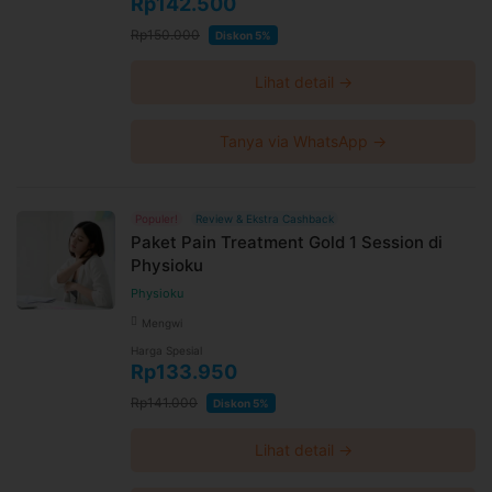
Rp142.500
Rp150.000
Diskon 5%
Lihat detail →
Tanya via WhatsApp →
Populer!
Review & Ekstra Cashback
Paket Pain Treatment Gold 1 Session di
Physioku
Physioku
Mengwi
Harga Spesial
Rp133.950
Rp141.000
Diskon 5%
Lihat detail →