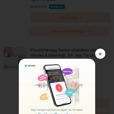
Rp500.000
Diskon 5%
Lihat detail →
Tanya via WhatsApp →
Physiotherapy Senior dilakukan oleh
×
Hilmika Azhimi Adji, STr. Kes (1x Visit) di
Eltonteknik Physiotherapy
Eltonteknik Physiotherapy
Kebayoran Baru
Harga Spesial
Rp475.000
Rp500.000
Diskon 5%
Lihat detail →