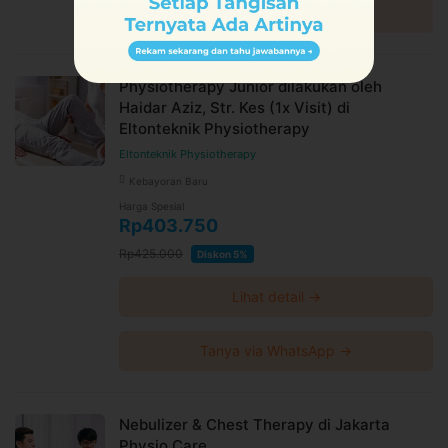
Tanya via WhatsApp →
Physiotherapy Junior dilakukan oleh
Haidar Aziz, Str. Kes (1x Visit) di
Eltonteknik Physiotherapy
Eltonteknik Physiotherapy
Kebayoran Baru
Harga Spesial
Rp403.750
Rp425.000
Diskon 5%
Lihat detail →
Tanya via WhatsApp →
Nebulizer & Chest Therapy di Jakarta
Physio Care