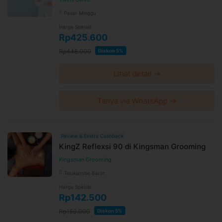
peradangan pada bursa (bursitis), tendinitis (peradangan pada
Pasar Minggu
tendon), cedera otot, dan instabilitas bahu.
Harga Spesial
Terapi fisik atau fisioterapi adalah prosedur yang bertujuan
Rp425.600
untuk memeriksa, menangani, sekaligus mengevaluasi pasien
yang memiliki gangguan pada gerak dan fungsi tubuhnya.
Rp448.000
Diskon 5%
Umumnya terdiri dari berbagai jenis terapi, seperti terapi
manual, latihan dan pergerakan, serta edukasi dan saran.
Lihat detail →
Fungsi fisioterapi
Tanya via WhatsApp →
Mengembalikan fungsi dan gerak sendi yang bermasalah
Memulihkan cedera
Membantu pasien agar bisa berjalan kembali dengan
pola berjalan yang benar
Review & Ekstra Cashback
KingZ Reflexsi 90 di Kingsman Grooming
Membantu pasien agar dapat melakukan aktivitas sehari-
hari tanpa adanya nyeri maupun keluhan lain
Kingsman Grooming
Memperbaiki postur tubuh
Telukjambe Barat
Bagaimana cara melakukan fisioterapi?
Harga Spesial
Rp142.500
Diawali dengan pemeriksaan fisioterapi, lalu melakukan
berbagai jenis latihan dan pergerakan yang dipandu oleh
Rp150.000
Diskon 5%
fisioterapis.