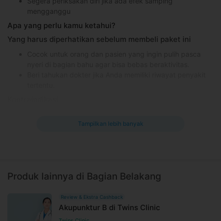
Segera periksakan diri jika ada efek samping
mengganggu
Apa yang perlu kamu ketahui?
Yang harus diperhatikan sebelum membeli paket ini
Cocok untuk orang dan pasien yang ingin pulih pasca
nyeri di bagian bahu agar bisa bebas beraktivitas.
Beri tahukan dokter jika Anda memiliki riwayat penyakit
tertentu.
Kontraindikasi
-
Tampilkan lebih banyak
Efek samping yang mungkin terjadi
Nyeri atau rasa tidak nyaman di bagian tubuh yang
ditangani
Kulit kemerahan atau terasa seperti terbakar
Produk lainnya di Bagian Belakang
Informasi Umum
Review & Ekstra Cashback
Nyeri bahu adalah kondisi dimana seseorang kesulitan dalam
Akupunktur B di Twins Clinic
menggerakkan bahunya dan menyebabkan terbatasnya
gerakan pada bahu. Ada beberapa penyebab nyeri bahu, yaitu
Twins Clinic