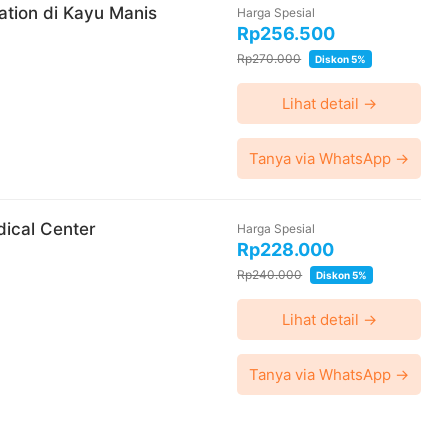
lation di Kayu Manis
Harga Spesial
Rp256.500
Rp270.000
Diskon 5%
Lihat detail →
Tanya via WhatsApp →
ical Center
Harga Spesial
Rp228.000
Rp240.000
Diskon 5%
Lihat detail →
Tanya via WhatsApp →