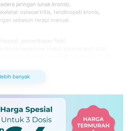
dera jaringan lunak kronis).
letal: osteoartritis, tendinopati kronis,
ringan sebelum terapi manual.
(riwayat, pemeriksaan fisik).
a mode capacitive (dekat permukaan) atau
transduser digerakkan secara perlahan di atas
tung jenis dan parameter. Frekuensi: beberapa
lebih banyak
suai program terapi.
ngat; jika terasa terbakar atau nyeri harus
l Center
tan Kayu Sel., Kec. Matraman, Kota Jakarta Timur,