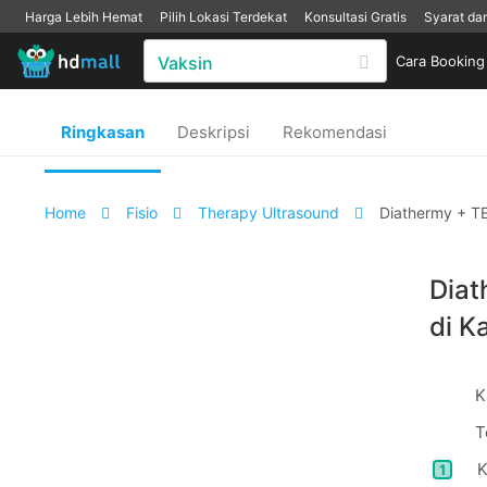
Harga Lebih Hemat
Pilih Lokasi Terdekat
Konsultasi Gratis
Syarat da
Cara Booking
Ringkasan
Deskripsi
Rekomendasi
Home
Fisio
Therapy Ultrasound
Diathermy + TE
Diat
di K
K
T
K
1