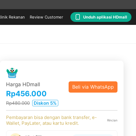
linik Rekanan
Review Customer
Unduh aplikasi HDmall
Harga HDmall
Beli via WhatsApp
Rp456.000
Rp480.000
Diskon 5%
Pembayaran bisa dengan bank transfer, e-
Rincian
Wallet, PayLater, atau kartu kredit.