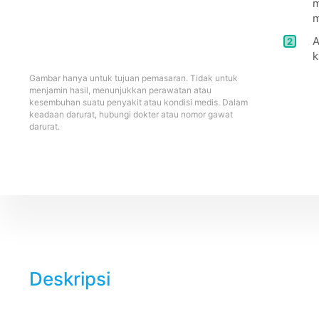
m
m
A
2
k
Gambar hanya untuk tujuan pemasaran. Tidak untuk
menjamin hasil, menunjukkan perawatan atau
kesembuhan suatu penyakit atau kondisi medis. Dalam
keadaan darurat, hubungi dokter atau nomor gawat
darurat.
Deskripsi