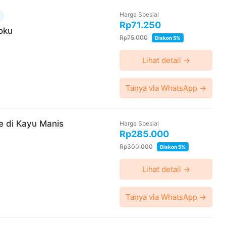
Harga Spesial
Rp71.250
oku
Rp75.000
Diskon 5%
Lihat detail →
Tanya via WhatsApp →
e di Kayu Manis
Harga Spesial
Rp285.000
Rp300.000
Diskon 5%
Lihat detail →
Tanya via WhatsApp →