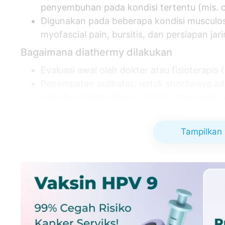
penyembuhan pada kondisi tertentu (mis. ce
Digunakan pada beberapa kondisi musculoske
myofascial pain, bursitis, dan persiapan ja
Bagaimana diathermy dilakukan
Evaluasi awal oleh dokter atau fisioterapis 
Penempatan aplikator: untuk shortwave ad
inductive (lebih dalam). Untuk ultrasound, 
kulit dengan gel.
Durasi biasanya 5–20 menit per sesi tergan
Tampilkan 
kali per minggu selama beberapa minggu se
Selama terapi pasien biasanya merasakan ha
segera diberi tahu operator.
Informasi Lokasi
Kayu Manis Medica
Kayu Manis Medical Center - Matraman
Jl. Kayu Manis Timur No.11 B, RT.1/RW.11, U