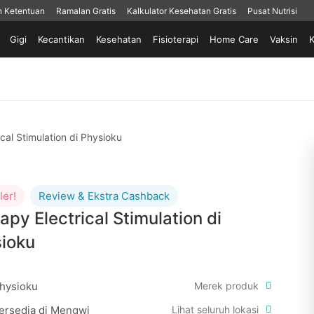
n Ketentuan
Ramalan Gratis
Kalkulator Kesehatan Gratis
Pusat Nutrisi
Gigi
Kecantikan
Kesehatan
Fisioterapi
Home Care
Vaksin
K
cal Stimulation di Physioku
ler!
Review & Ekstra Cashback
apy Electrical Stimulation di
ioku
hysioku
Merek produk
ersedia di Mengwi
Lihat seluruh lokasi