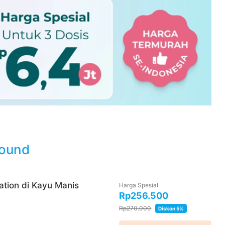
lakukan berbagai jenis latihan dan pergerakan
l, Kec. Mengwi, Kabupaten Badung, Bali 80351
share
sound
da Kabupaten Badung
lation di Kayu Manis
Harga Spesial
Rp256.500
0 hari setelah pembayaran terkonfirmasi
Rp270.000
Diskon 5%
a WhatsApp 24 jam sebelum waktu treatment