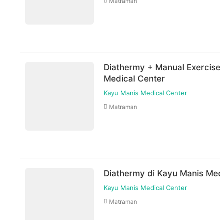
Matraman
selama jadwal dokter tersedia
Untuk lebih lengkapnya, Anda dapat memb
Syarat dan ketentuan dapat berubah sewa
untuk pembelian setelah waktu perubahan
Harga paket sudah termasuk biaya administrasi,
Diathermy + Manual Exercise
Medical Center
Kayu Manis Medical Center
Matraman
Diathermy di Kayu Manis Med
Kayu Manis Medical Center
Matraman