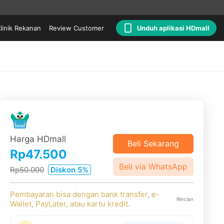
linik Rekanan
Review Customer
Unduh aplikasi HDmall
Harga HDmall
Beli Sekarang
Rp47.500
Beli via WhatsApp
Rp50.000
Diskon 5%
Pembayaran bisa dengan bank transfer, e-
Rincian
Wallet, PayLater, atau kartu kredit.