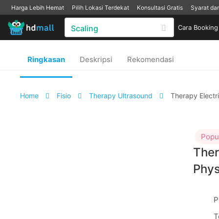
Harga Lebih Hemat
Pilih Lokasi Terdekat
Konsultasi Gratis
Syarat da
Cara Booking
Ringkasan
Deskripsi
Rekomendasi
Home
Fisio
Therapy Ultrasound
Therapy Electri
Popu
Ther
Phys
P
T