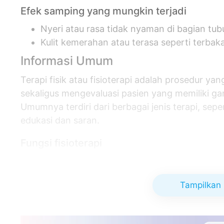
Efek samping yang mungkin terjadi
Nyeri atau rasa tidak nyaman di bagian tub
Kulit kemerahan atau terasa seperti terbak
Informasi Umum
Terapi fisik atau fisioterapi adalah prosedur y
sekaligus mengevaluasi pasien yang memiliki g
Umumnya terdiri dari berbagai jenis terapi, sepe
edukasi dan saran.
Fungsi fisioterapi
Mengembalikan fungsi dan gerak sendi ya
Memulihkan cedera atau keseleo
Tampilkan 
Membantu pasien agar bisa berjalan kemba
Membantu pasien agar dapat melakukan akt
keluhan lain