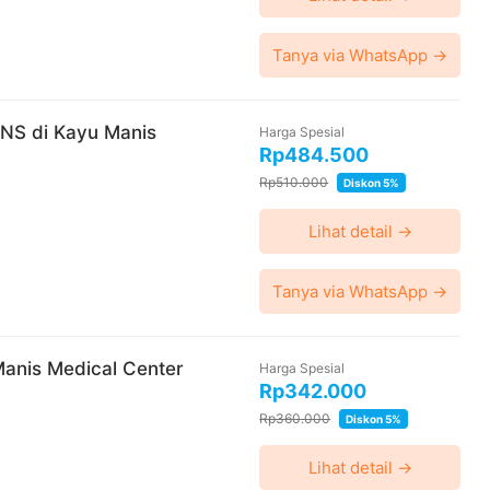
Tanya via WhatsApp →
ENS di Kayu Manis
Harga Spesial
Rp484.500
Rp510.000
Diskon 5%
Lihat detail →
Tanya via WhatsApp →
Manis Medical Center
Harga Spesial
Rp342.000
Rp360.000
Diskon 5%
Lihat detail →