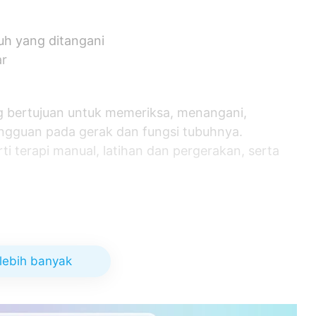
uh yang ditangani
ar
ang bertujuan untuk memeriksa, menangani,
angguan pada gerak dan fungsi tubuhnya.
rti terapi manual, latihan dan pergerakan, serta
ng bermasalah
lebih banyak
li dengan pola berjalan yang benar
ivitas sehari-hari tanpa adanya nyeri maupun