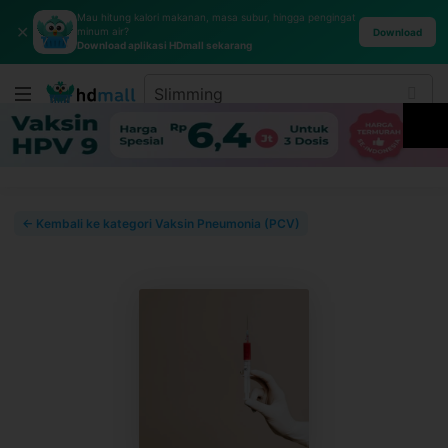
Mau hitung kalori makanan, masa subur, hingga pengingat
✕
minum air?
Download
Download aplikasi HDmall sekarang
← Kembali ke kategori Vaksin Pneumonia (PCV)