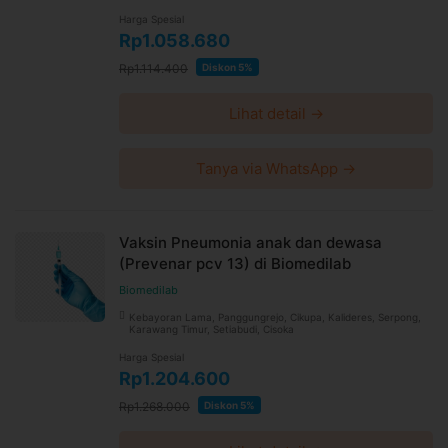
Harga Spesial
Rp1.058.680
Rp1.114.400
Diskon 5%
Lihat detail →
Tanya via WhatsApp →
Vaksin Pneumonia anak dan dewasa
(Prevenar pcv 13) di Biomedilab
Biomedilab
Kebayoran Lama, Panggungrejo, Cikupa, Kalideres, Serpong,
Karawang Timur, Setiabudi, Cisoka
Harga Spesial
Rp1.204.600
Rp1.268.000
Diskon 5%