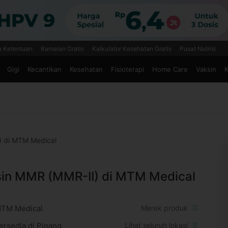
n Ketentuan
Ramalan Gratis
Kalkulator Kesehatan Gratis
Pusat Nutrisi
Gigi
Kecantikan
Kesehatan
Fisioterapi
Home Care
Vaksin
K
) di MTM Medical
in MMR (MMR-II) di MTM Medical
TM Medical
Merek produk
ersedia di Pinang
Lihat seluruh lokasi