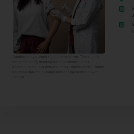
V
1
u
A
2
k
Gambar hanya untuk tujuan pemasaran. Tidak untuk
menjamin hasil, menunjukkan perawatan atau
kesembuhan suatu penyakit atau kondisi medis. Dalam
keadaan darurat, hubungi dokter atau nomor gawat
darurat.