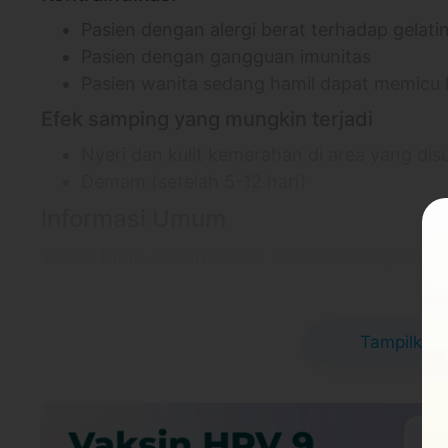
Pasien dengan alergi berat terhadap gelati
Pasien dengan gangguan imunitas
Pasien wanita sedang hamil dapat memicu
Efek samping yang mungkin terjadi
Nyeri dan kulit kemerahan di area yang dis
Demam (setelah 5-12 hari)
Informasi Umum
Vaksin MMR adalah vaksin untuk mencegah pen
dan rubella. Vaksin tetap diberikan sekalipun p
gondongan, dan rubella atau sudah mendapatk
Anak yang baru mendapatkan satu dosis vaksin
Tampilkan 
sepenuhnya dari risiko campak, gondongan, dan r
MMR dosis pertama pada usia 12-15 bulan, dipe
berusia 4-6 tahun agar sistem imunnya tetap op