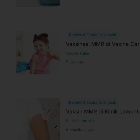
selama jadwal dokter tersedia
Untuk lebih lengkapnya, Anda dapat memb
Syarat dan ketentuan dapat berubah sewa
untuk pembelian setelah waktu perubahan
Review & Ekstra Cashback
Harga paket sudah termasuk biaya administrasi,
Vaksinasi MMR di Vaxine Ca
Vaxine Care
Cakung
Review & Ekstra Cashback
Vaksin MMR di Klinik Lamont
Klinik Lamonte
Mustika Jaya