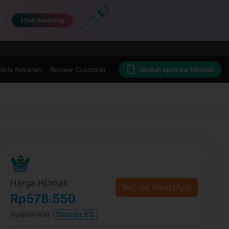
linik Rekanan
Review Customer
Unduh aplikasi HDmall
Harga HDmall
Beli via WhatsApp
Rp578.550
Rp609.000
Diskon 5%