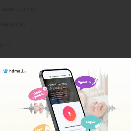
n atau neomisin
 keguguran
untik
yakit measles (campak), mumps (gondongan),
ada pasien dengan riwayat infeksi campak,
an imunisasi campak.
 MMR, maka tubuhnya tidak terlindungi
lebih banyak
ubella. Maka itu, setelah anak diberikan vaksin
rlukan vaksin pengulangan (
booster
) saat anak
timal.