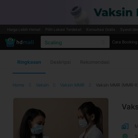
Harga Lebih Hemat
Pilih Lokasi Terdekat
Konsultasi Gratis
Syarat da
Cara Booking
Ringkasan
Deskripsi
Rekomendasi
Home
Vaksin
Vaksin MMR
Vaksin MMR (MMR-II
Vaks
M
T