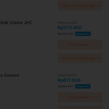
Tanya via WhatsApp →
Klinik Utama JHC
Harga Spesial
Rp373.450
Rp385.000
Diskon 3%
Lihat detail →
Tanya via WhatsApp →
sta Gumani
Harga Spesial
Rp617.500
Rp650.000
Diskon 5%
Lihat detail →