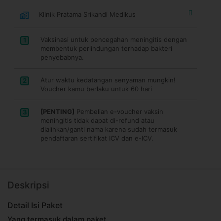
Klinik Pratama Srikandi Medikus
Vaksinasi untuk pencegahan meningitis dengan
1
membentuk perlindungan terhadap bakteri
penyebabnya.
Atur waktu kedatangan senyaman mungkin!
2
Voucher kamu berlaku untuk 60 hari
[PENTING]
Pembelian e-voucher vaksin
3
meningitis tidak dapat di-refund atau
dialihkan/ganti nama karena sudah termasuk
pendaftaran sertifikat ICV dan e-ICV.
Deskripsi
Detail Isi Paket
Yang termasuk dalam paket