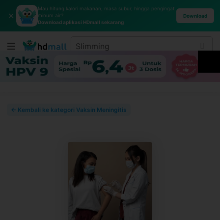
Mau hitung kalori makanan, masa subur, hingga pengingat
✕
minum air?
Download
Download aplikasi HDmall sekarang
← Kembali ke kategori Vaksin Meningitis