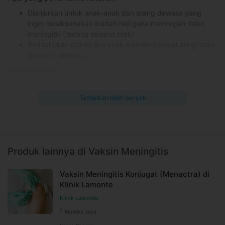
Dianjurkan untuk anak-anak dan orang dewasa yang
ingin melaksanakan ibadah haji guna mencegah risiko
meningitis (radang selaput otak)
Beri tahukan dokter jika anak memiliki riwayat alergi atau
penyakit tertentu.
Kontraindikasi
-
Tampilkan lebih banyak
Efek samping yang mungkin terjadi
Nyeri dan kulit kemerahan di area yang disuntik
Demam (setelah 5-12 hari)
Informasi Umum
Produk lainnya di Vaksin Meningitis
Meningitis adalah peradangan yang disebabkan oleh infeksi
yang menyerang bagian otak bernama meninges. Penyakit ini
Vaksin Meningitis Konjugat (Menactra) di
dapat menyerang siapa saja, baik laki-laki dan perempuan,
Klinik Lamonte
dengan tingkat kerentanan penyakit terjadi pada anak usia di
Klinik Lamonte
bawah 4 tahun.
Vaksin meningitis adalah vaksin yang berfungsi untuk
Mustika Jaya
melindungi risiko tertular infeksi bakteri penyebab meningitis.