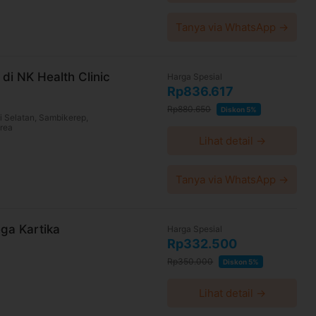
Tanya via WhatsApp →
 di NK Health Clinic
Harga Spesial
Rp836.617
Rp880.650
Diskon 5%
i Selatan, Sambikerep,
rea
Lihat detail →
Tanya via WhatsApp →
ega Kartika
Harga Spesial
Rp332.500
Rp350.000
Diskon 5%
Lihat detail →