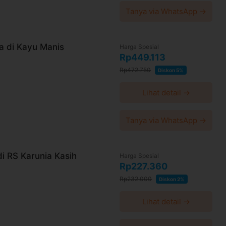
Tanya via WhatsApp →
da di Kayu Manis
Harga Spesial
Rp449.113
Rp472.750
Diskon 5%
Lihat detail →
Tanya via WhatsApp →
di RS Karunia Kasih
Harga Spesial
Rp227.360
Rp232.000
Diskon 2%
Lihat detail →