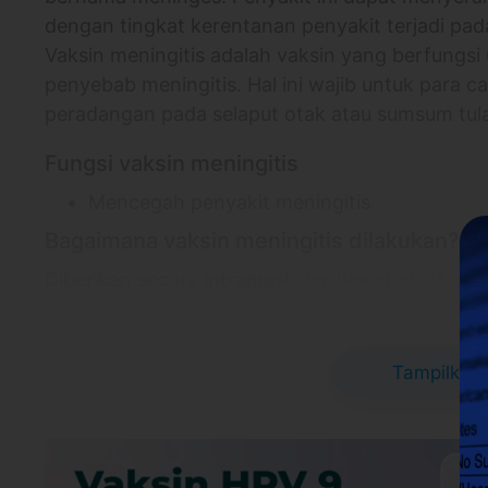
dengan tingkat kerentanan penyakit terjadi pad
Vaksin meningitis adalah vaksin yang berfungsi u
penyebab meningitis. Hal ini wajib untuk para ca
peradangan pada selaput otak atau sumsum tul
Fungsi vaksin meningitis
Mencegah penyakit meningitis
Bagaimana vaksin meningitis dilakukan?
Diberikan secara intramuskular (lewat otot)
Informasi Lokasi
Klinik Beth Rapha 
Tampilkan 
Klinik Beth Rapha Agave Insani - Batuceper
Gg. Ampera 2 No.7, RT.002/RW.008, Poris 
15122
Link Google Map:
https://maps.app.goo.gl