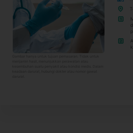
T
M
1
d
p
A
2
k
Gambar hanya untuk tujuan pemasaran. Tidak untuk
menjamin hasil, menunjukkan perawatan atau
kesembuhan suatu penyakit atau kondisi medis. Dalam
keadaan darurat, hubungi dokter atau nomor gawat
darurat.