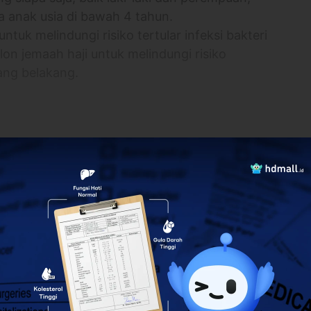
a anak usia di bawah 4 tahun.
ntuk melindungi risiko tertular infeksi bakteri
lon jemaah haji untuk melindungi risiko
ang belakang.
Agave Insani
lebih banyak
Gaga, Kec. Batuceper, Kota Tangerang, Banten
/7YUzjLfiYFPks1rYA