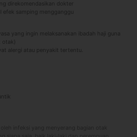
yang direkomendasikan dokter
cul efek samping mengganggu
asa yang ingin melaksanakan ibadah haji guna
 otak)
at alergi atau penyakit tertentu.
untik
oleh infeksi yang menyerang bagian otak
 siapa saja, baik laki-laki dan perempuan,