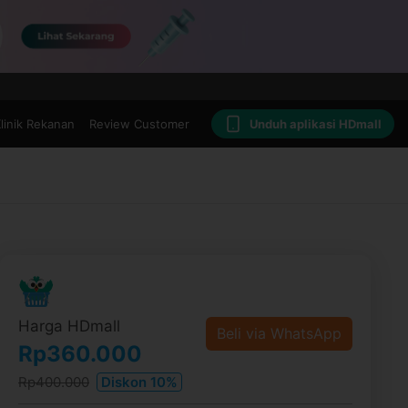
linik Rekanan
Review Customer
Unduh aplikasi HDmall
Harga HDmall
Beli via WhatsApp
Rp360.000
Rp400.000
Diskon 10%