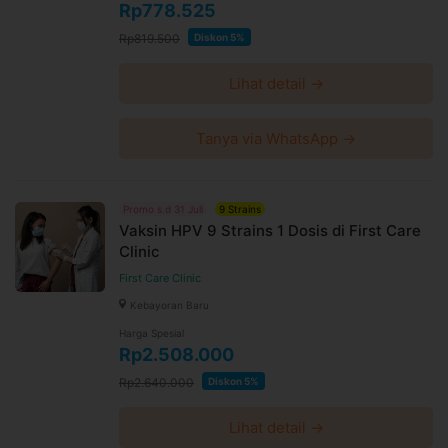
Rp778.525
Rp819.500
Diskon 5%
Lihat detail →
Tanya via WhatsApp →
Promo s.d 31 Juli
9 Strains
Vaksin HPV 9 Strains 1 Dosis di First Care
Clinic
First Care Clinic
Kebayoran Baru
Harga Spesial
Rp2.508.000
Rp2.640.000
Diskon 5%
Lihat detail →