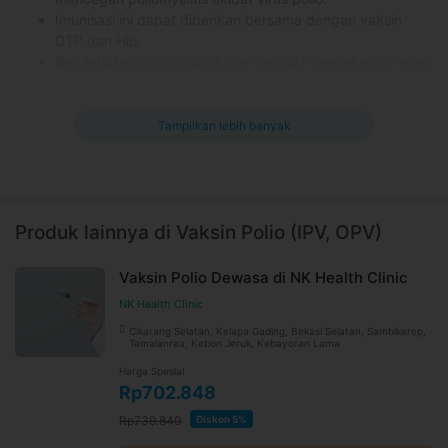
Imunisasi ini dapat diberikan bersama dengan vaksin
DTP dan Hib.
Beri tahukan dokter jika Anda memiliki riwayat alergi atau
penyakit tertentu.
Kontraindikasi
Tampilkan lebih banyak
-
Efek samping yang mungkin terjadi
Nyeri dan kulit kemerahan di area yang disuntik
Produk lainnya di Vaksin Polio (IPV, OPV)
Demam
Informasi Umum
Vaksin Polio Dewasa di NK Health Clinic
Poliomielitis adalah penyakit menular yang disebabkan oleh
NK Health Clinic
virus polio. Penyakit ini dapat mengakibatkan kelumpuhan
pada tungkai bawah dan bersifat menetap, sehingga perlu
Cikarang Selatan, Kelapa Gading, Bekasi Selatan, Sambikerep,
Tamalanrea, Kebon Jeruk, Kebayoran Lama
segera dicegah dengan vaksin.
Harga Spesial
Pembentukan kekebalan terhadap penyakit polio dilakukan
Rp702.848
dengan pemberian vaksin polio oral (OPV) dan suntikan (IPV).
Vaksin ini dapat diberikan mulai usia 0 bulan (OPV) atau usia 2
Rp739.840
Diskon 5%
bulan (IPV), diberikan 3 dosis dengan interval 6-8 minggu.