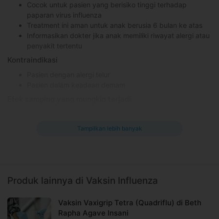
Cocok untuk pasien yang berisiko tinggi terhadap
paparan virus influenza
Treatment ini aman untuk anak berusia 6 bulan ke atas
Informasikan dokter jika anak memiliki riwayat alergi atau
penyakit tertentu
Kontraindikasi
Pasien dengan alergi telur
Pasien dalam keadaan demam
Efek samping yang mungkin terjadi
Nyeri dan kulit kemerahan di area yang disuntik
Iritasi
Tampilkan lebih banyak
Informasi Umum
Influenza atau flu adalah salah satu penyakit akibat virus
influenza yang menyerang sistem pernapasan. Meski tampak
ringan, influenza juga bisa menimbulkan masalah besar bagi
Produk lainnya di Vaksin Influenza
sebagian orang. Vaksin influenza terbuat dari virus yang sudah
dimatikan.
Vaksin Vaxigrip Tetra (Quadriflu) di Beth
Rapha Agave Insani
Fungsi vaksin influenza 3 strain