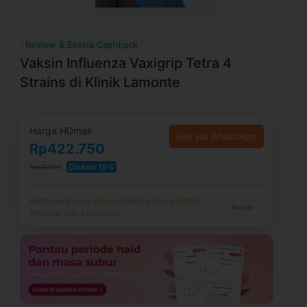
Review & Ekstra Cashback
Vaksin Influenza Vaxigrip Tetra 4
Strains di Klinik Lamonte
Harga HDmall
Beli via WhatsApp
Rp422.750
Diskon 19%
Rp525.000
Pembayaran bisa dengan bank transfer, e-Wallet,
Rincian
PayLater, atau kartu kredit.