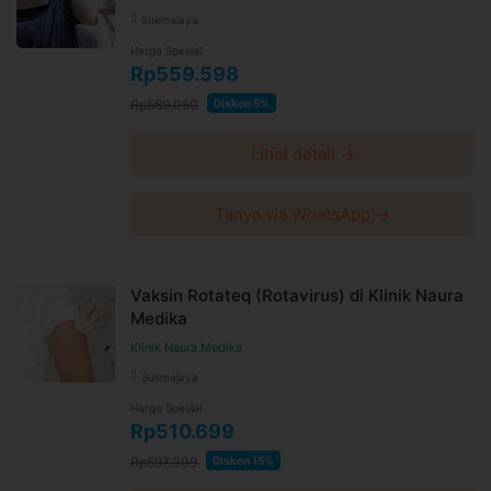
Sukmajaya
Harga Spesial
Rp559.598
Rp589.050
Diskon 5%
Lihat detail →
Tanya via WhatsApp →
Vaksin Rotateq (Rotavirus) di Klinik Naura
Medika
Klinik Naura Medika
Sukmajaya
Harga Spesial
Rp510.699
Rp597.309
Diskon 15%