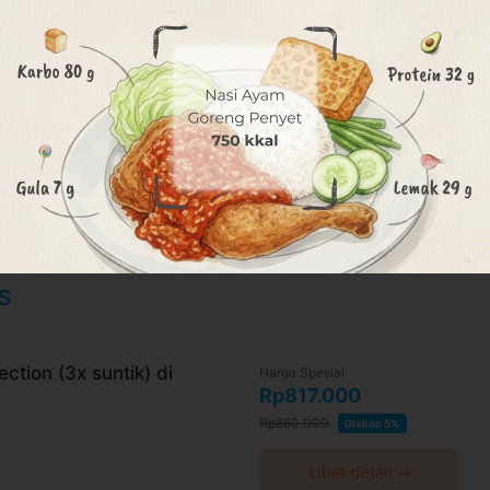
gl/1SJWM5WVksDccGAB8
Sabtu: 08.00 - 18.00 Minggu: Tutup
0 hari setelah pembayaran terkonfirmasi
a WhatsApp 24 jam sebelum waktu treatment
aca syarat dan kebijakan
di halaman ini
ktu-waktu tanpa pemberitahuan dan berlaku
s
 convenience fee, biaya pemeliharaan platform.
ction (3x suntik) di
Harga Spesial
Rp817.000
Rp860.000
Diskon 5%
Lihat detail →