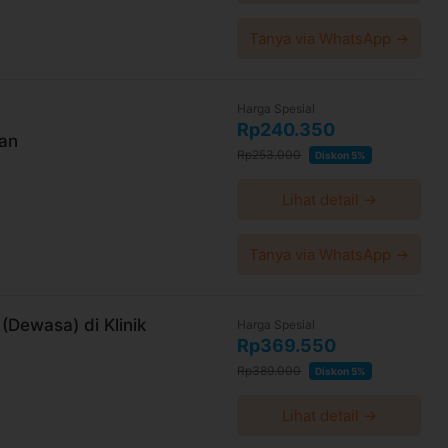
Tanya via WhatsApp →
Harga Spesial
Rp240.350
ian
Rp253.000
Diskon 5%
Lihat detail →
Tanya via WhatsApp →
(Dewasa) di Klinik
Harga Spesial
Rp369.550
Rp389.000
Diskon 5%
Lihat detail →