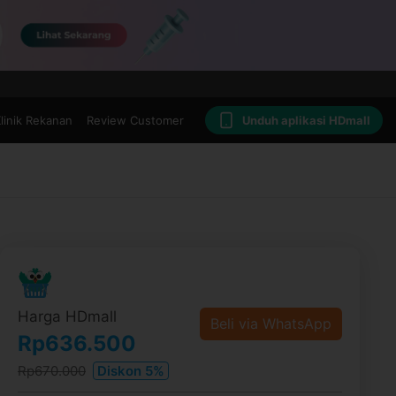
linik Rekanan
Review Customer
Unduh aplikasi HDmall
Harga HDmall
Beli via WhatsApp
Rp636.500
Rp670.000
Diskon 5%