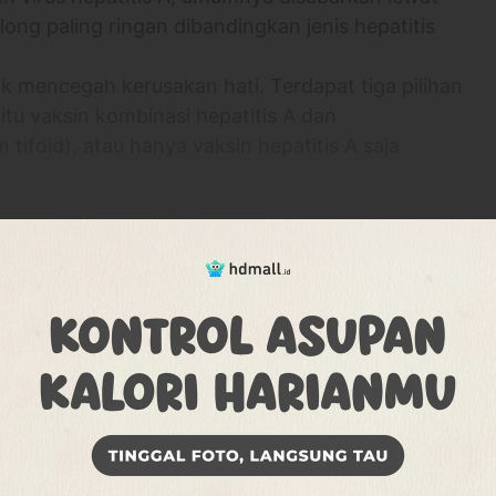
olong paling ringan dibandingkan jenis hepatitis
tuk mencegah kerusakan hati. Terdapat tiga pilihan
aitu vaksin kombinasi hepatitis A dan
 tifoid), atau hanya vaksin hepatitis A saja
lebih banyak
5 Unit B-06, Sunter Jaya, Jkt Utara, Daerah