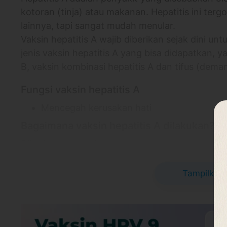
kotoran (tinja) atau makanan. Hepatitis ini terg
lainnya, tapi sangat mudah menular.
Vaksin hepatitis A wajib diberikan sejak dini un
jenis vaksin hepatitis A yang bisa didapatkan, y
B, vaksin kombinasi hepatitis A dan tifus (demam
Fungsi vaksin hepatitis A
Mencegah kerusakan hati
Bagaimana vaksin hepatitis A dilakukan?
Diberikan secara intramuskular (lewat otot)
Informasi Lokasi
Klinik Utama Previ
Tampilkan 
Klinik Utama Previ - Sunter
Altira Business Park Jalan Yos Sudarso.12-1
Khusus Ibukota Jakarta 14360