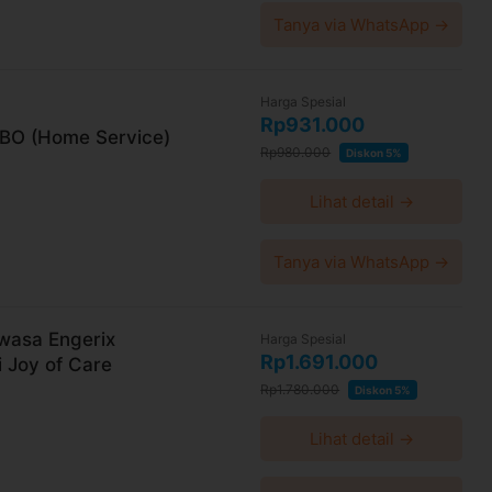
Tanya via WhatsApp →
Harga Spesial
Rp931.000
MBO (Home Service)
Rp980.000
Diskon 5%
Lihat detail →
Tanya via WhatsApp →
wasa Engerix
Harga Spesial
Rp1.691.000
i Joy of Care
Rp1.780.000
Diskon 5%
Lihat detail →