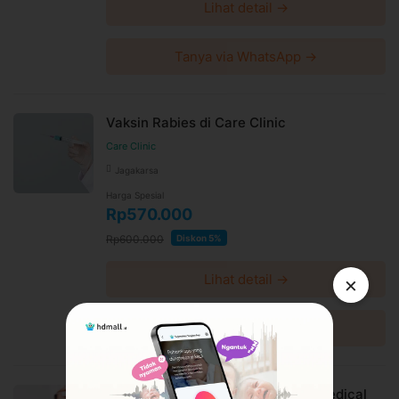
Lihat detail →
Mencegah agar tidak terinfeksi virus rabies dari gigitan
anjing atau hewan lain yang dicurigai terkena rabies
Tanya via WhatsApp →
Bagaimana vaksin rabies dilakukan?
Diberikan secara intramuskular (lewat otot)
Vaksin Rabies di Care Clinic
Informasi Lokasi
Ratulangi Medical Center
Care Clinic
Ratulangi Medical Center - Ujung Pandang
Jagakarsa
Jl. Dr. Sam Ratulangi No. 28 Mangkura, Kunjung Mae,
Harga Spesial
Kec. Ujung Pandang, Kota Makassar, Sulawesi Selatan
Rp570.000
90113
Rp600.000
Diskon 5%
Link Google Map:
https://maps.app.goo.gl/ySF2J6ozS4mMuPjZ6
Lihat detail →
×
Jam praktek Senin - Jum'at: 07.00 - 22.00 Sabtu: 07.00 -
21.00 Minggu: Tutup
Tanya via WhatsApp →
Syarat dan Kebijakan Paket
E-voucher booking klinik berlaku selama 60 hari setelah
pembayaran terkonfirmasi
Vaksin Rabies (Verorab) di MTM Medical
Booking dan ubah jadwal dengan mudah via WhatsApp