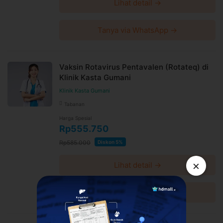
Lihat detail →
Meningkatkan sistem imun tubuh terhadap virus rabies
Mencegah agar tidak terinfeksi virus rabies dari gigitan
anjing atau hewan lain yang dicurigai terkena rabies
Tanya via WhatsApp →
Bagaimana vaksin rabies dilakukan?
Diberikan secara intramuskular (lewat otot)
Vaksin Rotavirus Pentavalen (Rotateq) di
Klinik Kasta Gumani
Informasi Lokasi
Ratulangi Medical Center
Klinik Kasta Gumani
Ratulangi Medical Center - Ujung Pandang
Tabanan
Jl. Dr. Sam Ratulangi No. 28 Mangkura, Kunjung Mae,
Harga Spesial
Kec. Ujung Pandang, Kota Makassar, Sulawesi Selatan
Rp555.750
90113
Rp585.000
Diskon 5%
Link Google Map:
https://maps.app.goo.gl/ySF2J6ozS4mMuPjZ6
×
Lihat detail →
Jam praktek Senin - Jum'at: 07.00 - 22.00 Sabtu: 07.00 -
21.00 Minggu: Tutup
Tanya via WhatsApp →
Syarat dan Kebijakan Paket
E-voucher booking klinik berlaku selama 60 hari setelah
pembayaran terkonfirmasi