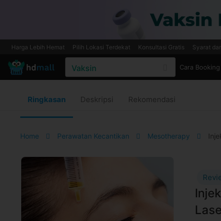
Harga Lebih Hemat
Pilih Lokasi Terdekat
Konsultasi Gratis
Syarat da
Cara Booking
Ringkasan
Deskripsi
Rekomendasi
Home
Perawatan Kecantikan
Mesotherapy
Inje
Revi
Inje
Lase