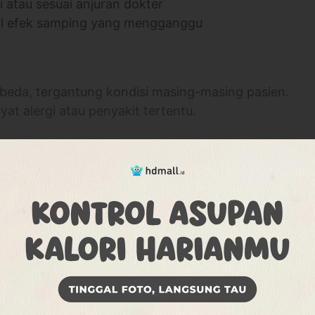
i atau sesuai anjuran dokter
ncul efek samping yang mengganggu
erbeda, tergantung kondisi masing-masing pasien.
yat alergi atau penyakit tertentu.
akukan dengan cara injeksi. Perawatan ini
iserap oleh tubuh untuk mengencangkan