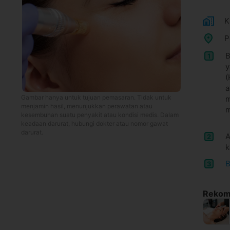
K
P
B
1
y
(
a
Gambar hanya untuk tujuan pemasaran. Tidak untuk
m
menjamin hasil, menunjukkan perawatan atau
m
kesembuhan suatu penyakit atau kondisi medis. Dalam
keadaan darurat, hubungi dokter atau nomor gawat
darurat.
A
2
k
B
3
Rekome