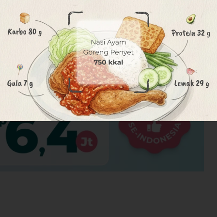
 berperan sebagai antioksidan yang baik untuk
lebih banyak
elembapannya
a