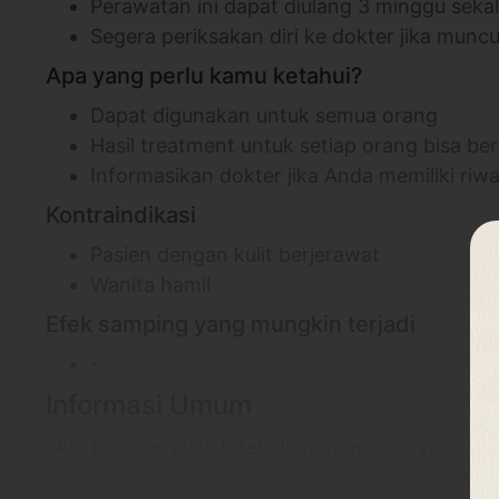
Perawatan ini dapat diulang 3 minggu sekal
Segera periksakan diri ke dokter jika mu
Apa yang perlu kamu ketahui?
Dapat digunakan untuk semua orang
Hasil treatment untuk setiap orang bisa b
Informasikan dokter jika Anda memiliki riwa
Kontraindikasi
Pasien dengan kulit berjerawat
Wanita hamil
Efek samping yang mungkin terjadi
-
Informasi Umum
Skin booster adalah teknik peremajaan yang dil
menggunakan zat asam hialuronat yang aman d