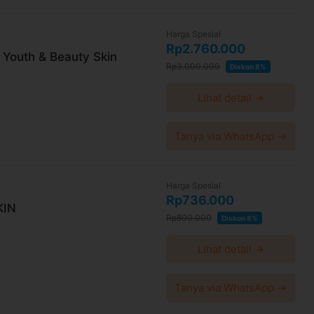
Harga Spesial
Rp2.760.000
 Youth & Beauty Skin
Rp3.000.000
Diskon 8%
Lihat detail →
Tanya via WhatsApp →
Harga Spesial
Rp736.000
KIN
Rp800.000
Diskon 8%
Lihat detail →
Tanya via WhatsApp →