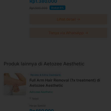
Rp1.380.000
Rp1.500.000
Diskon 8%
Lihat detail →
Tanya via WhatsApp →
Produk lainnya di Aetozee Aesthetic
Review & Extra Cashback
Full Arm Hair Removal (1x treatment) di
Aetozee Aesthetic
Aetozee Aesthetic
Tebet
Harga Spesial
Rp460.000