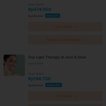
Syarat dan ketentuan dapat berubah sewaktu-waktu
Harga Spesial
tanpa pemberitahuan dan berlaku untuk pembelian
Rp474.050
setelah waktu perubahan
Rp499.000
Diskon 5%
Harga paket sudah termasuk biaya administrasi, convenience
fee, biaya pemeliharaan platform.
Lihat detail →
Tanya via WhatsApp →
Oxy Light Therapy di Juve & Glow
Juve & Glow
Harga Spesial
Rp198.720
Rp360.000
Diskon 45%
Lihat detail →