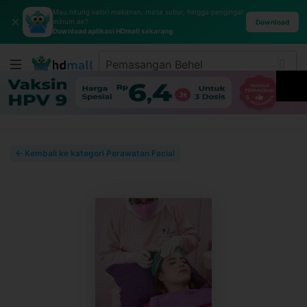
Mau hitung kalori makanan, masa subur, hingga pengingat
✕
minum air?
Download
Download aplikasi HDmall sekarang
← Kembali ke kategori Perawatan Facial