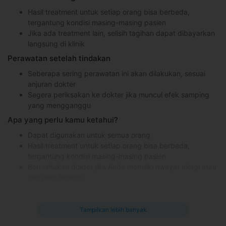
Hasil treatment untuk setiap orang bisa berbeda,
tergantung kondisi masing-masing pasien
Jika ada treatment lain, selisih tagihan dapat dibayarkan
langsung di klinik
Perawatan setelah tindakan
Seberapa sering perawatan ini akan dilakukan, sesuai
anjuran dokter
Segera periksakan ke dokter jika muncul efek samping
yang mengganggu
Apa yang perlu kamu ketahui?
Dapat digunakan untuk semua orang
Hasil treatment untuk setiap orang bisa berbeda,
tergantung kondisi masing-masing pasien
Beri tahukan dokter jika Anda memiliki riwayat alergi atau
penyakit tertentu
Kontraindikasi
Ibu hamil dan menyusui
Tampilkan lebih banyak
Memiliki luka di wajah