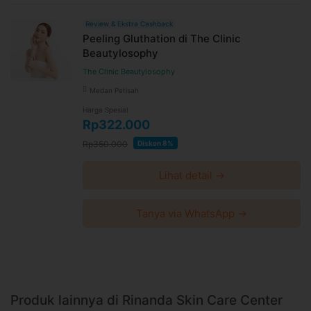
tanpa pemberitahuan dan berlaku untuk pembelian
setelah waktu perubahan
Review & Ekstra Cashback
Harga paket sudah termasuk biaya administrasi, convenience
Peeling Gluthation di The Clinic
fee, biaya pemeliharaan platform.
Beautylosophy
The Clinic Beautylosophy
Medan Petisah
Harga Spesial
Rp322.000
Rp350.000
Diskon 8%
Lihat detail →
Tanya via WhatsApp →
Produk lainnya di Rinanda Skin Care Center